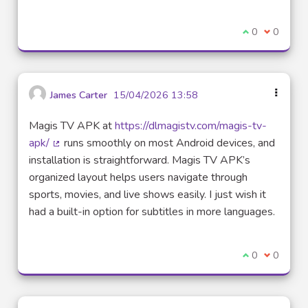
Je suis d'acco
0
Je ne sui
0
James Carter
15/04/2026 13:58
Magis TV APK at
https://dlmagistv.com/magis-tv-
apk/
runs smoothly on most Android devices, and
(Lien externe)
installation is straightforward. Magis TV APK’s
organized layout helps users navigate through
sports, movies, and live shows easily. I just wish it
had a built-in option for subtitles in more languages.
Je suis d'acco
0
Je ne sui
0