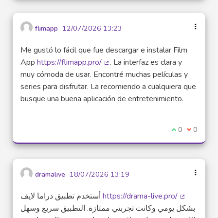
flimapp
12/07/2026 13:23
Me gustó lo fácil que fue descargar e instalar Film
App
https://flimapp.pro/
. La interfaz es clara y
(Lien externe)
muy cómoda de usar. Encontré muchas películas y
series para disfrutar. La recomiendo a cualquiera que
busque una buena aplicación de entretenimiento.
Je suis d'acco
0
Je ne sui
0
dramalive
18/07/2026 13:19
أستخدم تطبيق دراما لايف
https://drama-live.pro/
(Lien exter
بشكل يومي وكانت تجربتي ممتازة. التطبيق سريع وسهل