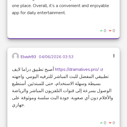
one place. Overall, it’s a convenient and enjoyable
app for daily entertainment.
Je suis d'acco
0
Je ne sui
0
Elvish93
04/06/2026 03:53
أصبح تطبيق دراما لايف
https://dramalives.pro/
(Lien externe
تطبيقي المفضل للبث المباشر للترفيه اليومي. واجهته
بسيطة وسهلة الاستخدام، حتى للمبتدئين. أستطيع
الوصول بسرعة إلى قنوات التلفزيون المباشر والرياضة
والأفلام دون أي صعوبة. جودة البث سلسة وموثوقة على
جهازي.
Je suis d'acco
0
Je ne sui
0