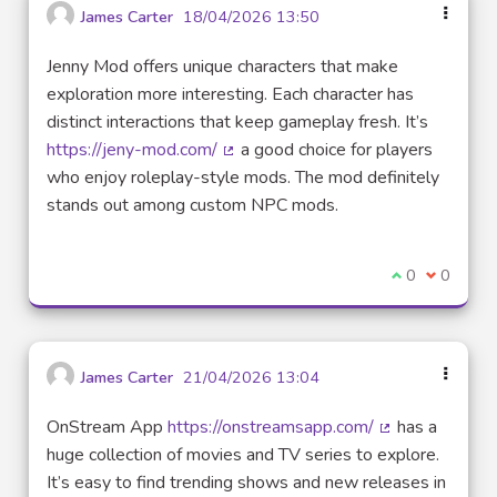
James Carter
18/04/2026 13:50
Jenny Mod offers unique characters that make
exploration more interesting. Each character has
distinct interactions that keep gameplay fresh. It’s
https://jeny-mod.com/
a good choice for players
(Lien externe)
who enjoy roleplay-style mods. The mod definitely
stands out among custom NPC mods.
Je suis d'acco
0
Je ne sui
0
James Carter
21/04/2026 13:04
OnStream App
https://onstreamsapp.com/
has a
(Lien externe)
huge collection of movies and TV series to explore.
It’s easy to find trending shows and new releases in