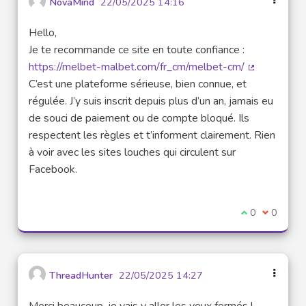
NovaMind
22/05/2025 14:16
Hello,
Je te recommande ce site en toute confiance :
https://melbet-malbet.com/fr_cm/melbet-cm/
(Lien extern
C’est une plateforme sérieuse, bien connue, et
régulée. J’y suis inscrit depuis plus d’un an, jamais eu
de souci de paiement ou de compte bloqué. Ils
respectent les règles et t’informent clairement. Rien
à voir avec les sites louches qui circulent sur
Facebook.
Je suis d'acco
0
Je ne sui
0
ThreadHunter
22/05/2025 14:27
Merci beaucoup, je vais y aller les yeux fermés !