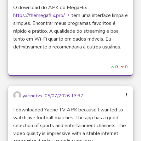
O download do APK do MegaFlix
https://themegaflix.pro/
tem uma interface limpa e
(Lien externe)
simples. Encontrar meus programas favoritos é
rápido e prático. A qualidade do streaming é boa
tanto em Wi-Fi quanto em dados móveis. Eu
definitivamente o recomendaria a outros usuários.
Je suis d'acco
0
Je ne sui
0
yacinetvs
05/07/2026 13:37
I downloaded Yacine TV APK because I wanted to
watch live football matches. The app has a good
selection of sports and entertainment channels. The
video quality is impressive with a stable internet