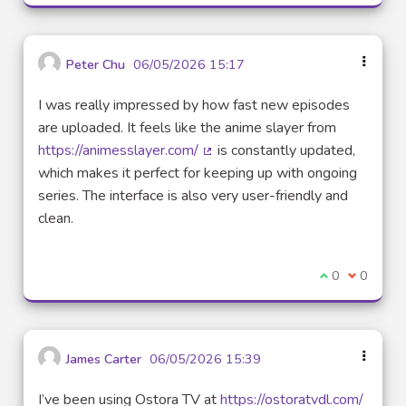
Peter Chu
06/05/2026 15:17
I was really impressed by how fast new episodes
are uploaded. It feels like the anime slayer from
https://animesslayer.com/
is constantly updated,
(Lien externe)
which makes it perfect for keeping up with ongoing
series. The interface is also very user-friendly and
clean.
Je suis d'acco
0
Je ne sui
0
James Carter
06/05/2026 15:39
I’ve been using Ostora TV at
https://ostoratvdl.com/