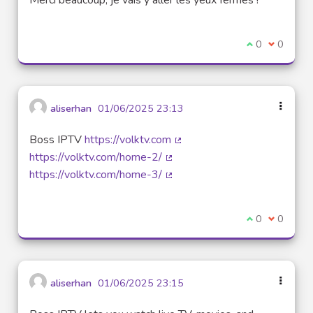
Je suis d'acco
0
Je ne sui
0
aliserhan
01/06/2025 23:13
Boss IPTV
https://volktv.com
(Lien externe)
https://volktv.com/home-2/
(Lien externe)
https://volktv.com/home-3/
(Lien externe)
Je suis d'acco
0
Je ne sui
0
aliserhan
01/06/2025 23:15