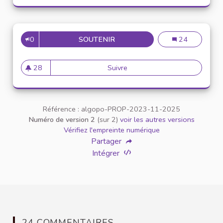
0
SOUTENIR
PARITÉ DANS LES ENSEIGNE
Parité dans le
24
28
Suivre
Parité dans les enseignement
28 abonnés
Référence : algopo-PROP-2023-11-2025
Numéro de version 2
(sur 2)
voir les autres versions
Vérifiez l'empreinte numérique
Partager
Intégrer
24 COMMENTAIRES