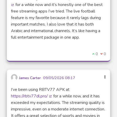
for a while now and it’s honestly one of the best
(Lien externe)
free streaming apps I’ve tried. The live football
feature is my favorite because it rarely lags during
important matches. I also love that it has both
Arabic and international channels. It’s like having a
full entertainment package in one app.
Je suis d'acco
0
Je ne sui
0
James Carter
09/05/2026 08:17
I’ve been using RBTV77 APK at
https://rbtv77dl.pro/
for a while now, and it has
(Lien externe)
exceeded my expectations. The streaming quality is
impressive, even on a moderate internet connection.
It offers a great selection of sports and movies in