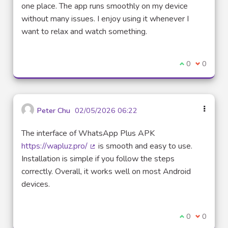
one place. The app runs smoothly on my device
without many issues. I enjoy using it whenever I
want to relax and watch something.
Je suis d'acco
0
Je ne sui
0
Peter Chu
02/05/2026 06:22
The interface of WhatsApp Plus APK
https://wapluz.pro/
is smooth and easy to use.
(Lien externe)
Installation is simple if you follow the steps
correctly. Overall, it works well on most Android
devices.
Je suis d'acco
0
Je ne sui
0