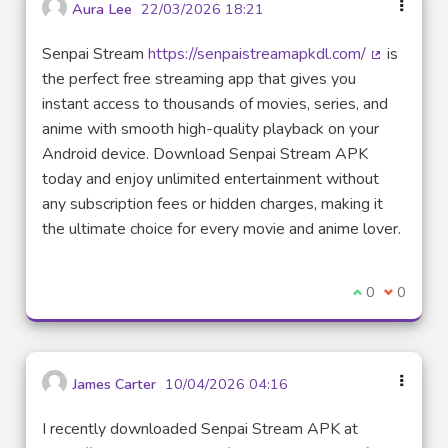
Aura Lee
22/03/2026 18:21
Senpai Stream
https://senpaistreamapkdl.com/
is
(Lien exter
the perfect free streaming app that gives you
instant access to thousands of movies, series, and
anime with smooth high-quality playback on your
Android device. Download Senpai Stream APK
today and enjoy unlimited entertainment without
any subscription fees or hidden charges, making it
the ultimate choice for every movie and anime lover.
Je suis d'acco
0
Je ne sui
0
James Carter
10/04/2026 04:16
I recently downloaded Senpai Stream APK at