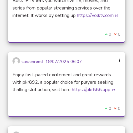
Boss IPTV lets you watch live TV, movies, and
series from popular streaming services over the
internet. It works by setting up
https://volktv.com
(Lien ex
Je suis d'acco
0
Je ne sui
0
carsonreed
18/07/2025 06:07
Enjoy fast-paced excitement and great rewards
with pkr892, a popular choice for players seeking
thrilling slot action, visit here
https://pkr888.app
(Lien exte
Je suis d'acco
0
Je ne sui
0