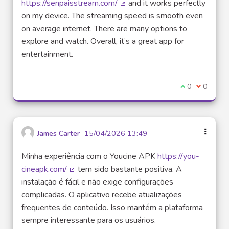
https://senpaisstream.com/
and it works perfectly
(Lien externe)
on my device. The streaming speed is smooth even
on average internet. There are many options to
explore and watch. Overall, it’s a great app for
entertainment.
Je suis d'acco
0
Je ne sui
0
James Carter
15/04/2026 13:49
Minha experiência com o Youcine APK
https://you-
cineapk.com/
tem sido bastante positiva. A
(Lien externe)
instalação é fácil e não exige configurações
complicadas. O aplicativo recebe atualizações
frequentes de conteúdo. Isso mantém a plataforma
sempre interessante para os usuários.