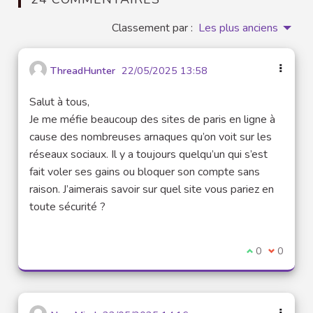
Classement par :
Les plus anciens
ThreadHunter
22/05/2025 13:58
Salut à tous,
Je me méfie beaucoup des sites de paris en ligne à
cause des nombreuses arnaques qu’on voit sur les
réseaux sociaux. Il y a toujours quelqu’un qui s’est
fait voler ses gains ou bloquer son compte sans
raison. J’aimerais savoir sur quel site vous pariez en
toute sécurité ?
Je suis d'acco
0
Je ne sui
0