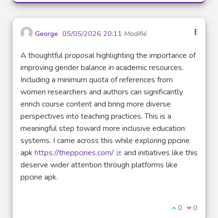
George
05/05/2026 20:11
Modifié
A thoughtful proposal highlighting the importance of
improving gender balance in academic resources.
Including a minimum quota of references from
women researchers and authors can significantly
enrich course content and bring more diverse
perspectives into teaching practices. This is a
meaningful step toward more inclusive education
systems. I came across this while exploring ppcine
apk
https://theppcines.com/
and initiatives like this
(Lien externe)
deserve wider attention through platforms like
ppcine apk.
Je suis d'acco
0
Je ne sui
0