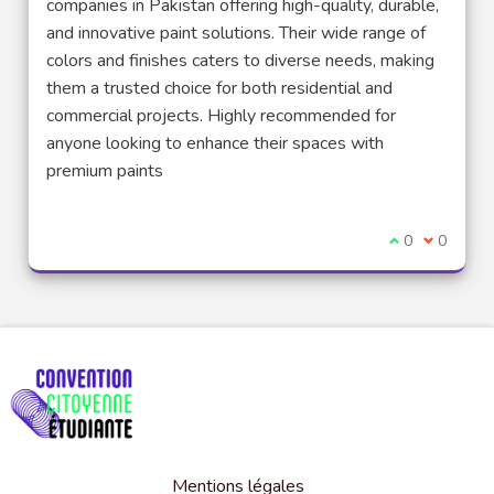
companies in Pakistan offering high-quality, durable,
and innovative paint solutions. Their wide range of
colors and finishes caters to diverse needs, making
them a trusted choice for both residential and
commercial projects. Highly recommended for
anyone looking to enhance their spaces with
premium paints
Je suis d'acco
0
Je ne sui
0
Mentions légales