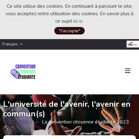
Ce site utilise des cookies. En continuant à parcourir le site,
vous acceptez notre utilisation des cookies. En savoir plus à
ce sujet
ici
.
(Lien externe)
"J'accepte"
Français
Choisir la langue
Choose language
L'université de l'avenir, l'avenir en
commun(s)
#CCE2023
La convention citoyenne étudiante 2023
(Lien externe)