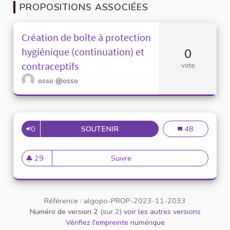
PROPOSITIONS ASSOCIÉES
Création de boîte à protection
hygiénique (continuation) et
0
contraceptifs
vote
osso
@osso
0
SOUTENIR
CRÉATION DE BOÎTE À PROTE
Création de boî
48
29
Suivre
Création de boîte à protectio
29 abonnés
Référence : algopo-PROP-2023-11-2033
Numéro de version 2
(sur 2)
voir les autres versions
Vérifiez l'empreinte numérique