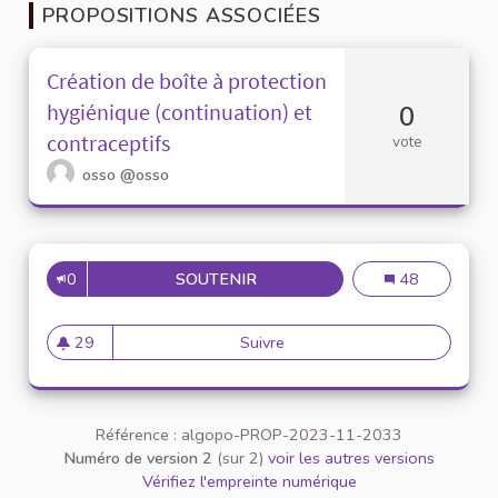
PROPOSITIONS ASSOCIÉES
Création de boîte à protection
hygiénique (continuation) et
0
contraceptifs
vote
osso
@osso
0
SOUTENIR
CRÉATION DE BOÎTE À PROTE
Création de boî
48
29
Suivre
Création de boîte à protectio
29 abonnés
Référence : algopo-PROP-2023-11-2033
Numéro de version 2
(sur 2)
voir les autres versions
Vérifiez l'empreinte numérique