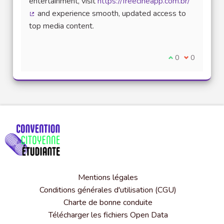
entertainment, visit
https://freecineapp.com.br/
and experience smooth, updated access to
(Lien externe)
top media content.
Je suis d'accord
0
Je ne suis 
0
Mentions légales
Conditions générales d'utilisation (CGU)
Charte de bonne conduite
Télécharger les fichiers Open Data