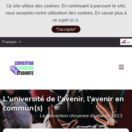
Ce site utilise des cookies. En continuant à parcourir le site,
vous acceptez notre utilisation des cookies. En savoir plus à
ce sujet
ici
.
(Lien externe)
"J'accepte"
Français
Choisir la langue
Choose language
L'université de l'avenir, l'avenir en
commun(s)
#CCE2023
La convention citoyenne étudiante 2023
(Lien externe)