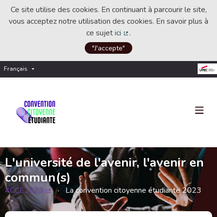
Ce site utilise des cookies. En continuant à parcourir le site,
vous acceptez notre utilisation des cookies. En savoir plus à
ce sujet
ici
.
(Lien externe)
"J'accepte"
Français
Choisir la langue
Choose language
L'université de l'avenir, l'avenir en
commun(s)
#CCE2023
La convention citoyenne étudiante 2023
(Lien externe)