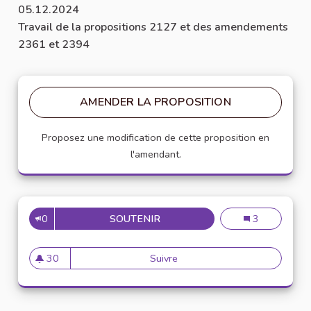
05.12.2024
Travail de la propositions 2127 et des amendements
2361 et 2394
AMENDER LA PROPOSITION
Proposez une modification de cette proposition en
l'amendant.
0
SOUTENIR
ÉLARGIR LES HORAIRES D’OU
Élargir les ho
3
30
Suivre
Élargir les horaires d’ouvert
30 abonnés