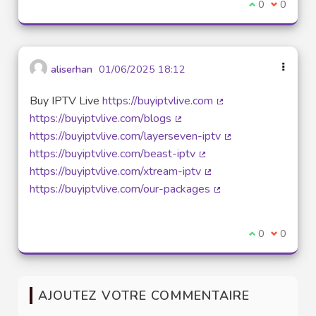
Je suis d'acco
0
Je ne sui
0
aliserhan
01/06/2025 18:12
Buy IPTV Live
https://buyiptvlive.com
(Lien externe)
https://buyiptvlive.com/blogs
(Lien externe)
https://buyiptvlive.com/layerseven-iptv
(Lien externe)
https://buyiptvlive.com/beast-iptv
(Lien externe)
https://buyiptvlive.com/xtream-iptv
(Lien externe)
https://buyiptvlive.com/our-packages
(Lien externe)
Je suis d'acco
0
Je ne sui
0
AJOUTEZ VOTRE COMMENTAIRE