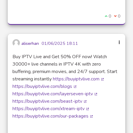
Je suis d'acco
0
Je ne sui
0
aliserhan
01/06/2025 18:11
Buy IPTV Live and Get 50% OFF now! Watch
30000+ live channels in IPTV 4K with zero
buffering, premium movies, and 24/7 support. Start
streaming instantly
https://buyiptvlive.com
(Lien externe)
https://buyiptvlive.com/blogs
(Lien externe)
https://buyiptvlive.com/layerseven-iptv
(Lien externe)
https://buyiptvlive.com/beast-iptv
(Lien externe)
https://buyiptvlive.com/xtream-iptv
(Lien externe)
https://buyiptvlive.com/our-packages
(Lien externe)