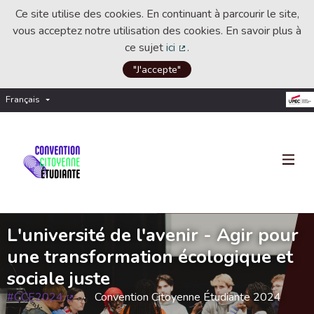
Ce site utilise des cookies. En continuant à parcourir le site,
vous acceptez notre utilisation des cookies. En savoir plus à
ce sujet
ici
.
(Lien externe)
"J'accepte"
Français
Choisir la langue
Choose language
L'université de l'avenir - Agir pour
une transformation écologique et
sociale juste
#CCE2024
Convention Citoyenne Étudiante 2024
(Lien externe)