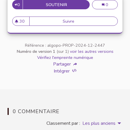
0
SOUTENIR
MISE EN PLACE D'UNE BOURS
Mise en place 
0
30
Suivre
Mise en place d'une bourse au
30 abonnés
Référence : algopo-PROP-2024-12-2447
Numéro de version 1
(sur 1)
voir les autres versions
Vérifiez l'empreinte numérique
Partager
Intégrer
0 COMMENTAIRE
Classement par :
Les plus anciens