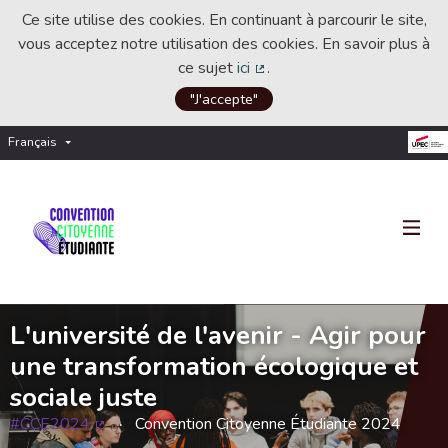
Ce site utilise des cookies. En continuant à parcourir le site,
vous acceptez notre utilisation des cookies. En savoir plus à
ce sujet
ici
.
(Lien externe)
"J'accepte"
Français
Choisir la langue
Choose language
L'université de l'avenir - Agir pour
une transformation écologique et
sociale juste
#CCE2024
Convention Citoyenne Étudiante 2024
(Lien externe)