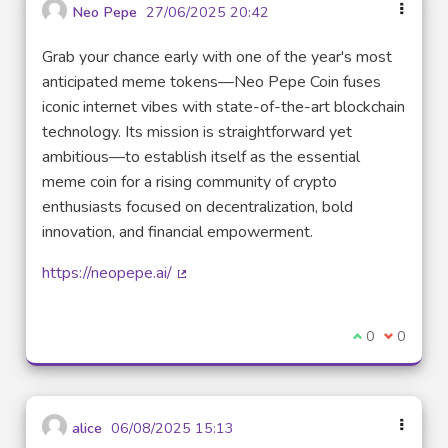
Neo Pepe
27/06/2025 20:42
Grab your chance early with one of the year's most
anticipated meme tokens—Neo Pepe Coin fuses
iconic internet vibes with state-of-the-art blockchain
technology. Its mission is straightforward yet
ambitious—to establish itself as the essential
meme coin for a rising community of crypto
enthusiasts focused on decentralization, bold
innovation, and financial empowerment.
https://neopepe.ai/
(Lien externe)
Je suis d'acco
0
Je ne sui
0
alice
06/08/2025 15:13