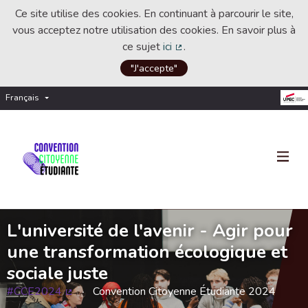
Ce site utilise des cookies. En continuant à parcourir le site,
vous acceptez notre utilisation des cookies. En savoir plus à
ce sujet
ici
.
(Lien externe)
"J'accepte"
Français
Choisir la langue
Choose language
L'université de l'avenir - Agir pour
une transformation écologique et
sociale juste
#CCE2024
Convention Citoyenne Étudiante 2024
(Lien externe)