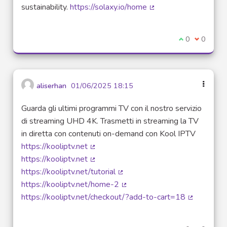
sustainability.
https://solaxy.io/home
(Lien externe)
Je suis d'acco
0
Je ne sui
0
aliserhan
01/06/2025 18:15
Guarda gli ultimi programmi TV con il nostro servizio
di streaming UHD 4K. Trasmetti in streaming la TV
in diretta con contenuti on-demand con Kool IPTV
https://kooliptv.net
(Lien externe)
https://kooliptv.net
(Lien externe)
https://kooliptv.net/tutorial
(Lien externe)
https://kooliptv.net/home-2
(Lien externe)
https://kooliptv.net/checkout/?add-to-cart=18
(Lien exter