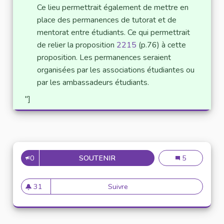
Ce lieu permettrait également de mettre en
place des permanences de tutorat et de
mentorat entre étudiants. Ce qui permettrait
de relier la proposition
2215
(p.76) à cette
proposition. Les permanences seraient
organisées par les associations étudiantes ou
par les ambassadeurs étudiants.
"]
0
SOUTENIR
CRÉER UNE "MAISON DES ÉTU
Créer une "Mai
5
31
Suivre
Créer une "Maison des étudian
31 abonnés