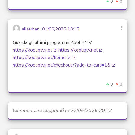
Je suis d'acco
0
Je ne sui
0
aliserhan
01/06/2025 18:15
Guarda gli ultimi programmi Kool IPTV
https://kooliptv.net
https://kooliptv.net
(Lien externe)
(Lien externe)
https://kooliptv.net/home-2
(Lien externe)
https://kooliptv.net/checkout/?add-to-cart=18
(Lien exter
Je suis d'acco
0
Je ne sui
0
Commentaire supprimé le 27/06/2025 20:43