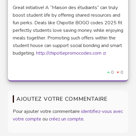
Great initiative! A “Maison des étudiants” can truly
boost student life by offering shared resources and
fun perks. Deals like Chipotle BOGO codes 2025 fit
perfectly students love saving money while enjoying
meals together. Promoting such offers within the
student house can support social bonding and smart
budgeting.
http://chipotlepromocodes.com
(Lien externe)
Je suis d'acco
0
Je ne sui
0
AJOUTEZ VOTRE COMMENTAIRE
Pour ajouter votre commentaire
identifiez-vous avec
votre compte
ou
créez un compte
.