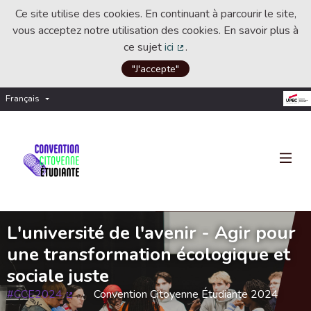
Ce site utilise des cookies. En continuant à parcourir le site,
vous acceptez notre utilisation des cookies. En savoir plus à
ce sujet
ici
.
(Lien externe)
"J'accepte"
Français
Choisir la langue
Choose language
L'université de l'avenir - Agir pour
une transformation écologique et
sociale juste
#CCE2024
Convention Citoyenne Étudiante 2024
(Lien externe)