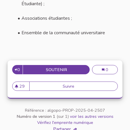
Étudiante) ;
Associations étudiantes ;
Ensemble de la communauté universitaire
0
SOUTENIR
N°17 : CO-CONSTRUIRE LES 
N°17 : Co-cons
0
29
Suivre
N°17 : Co-construire les empl
29 abonnés
Référence : algopo-PROP-2025-04-2507
Numéro de version 1
(sur 1)
voir les autres versions
Vérifiez l'empreinte numérique
Partager