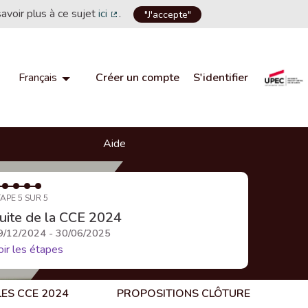
savoir plus à ce sujet
ici
.
"J'accepte"
(Lien externe)
Créer un compte
S'identifier
Français
Choisir la langue
Choose language
Aide
APE 5 SUR 5
uite de la CCE 2024
9/12/2024 - 30/06/2025
oir les étapes
LES CCE 2024
PROPOSITIONS CLÔTURE