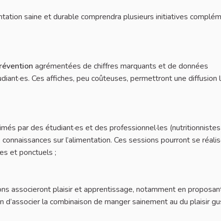
ntation saine et durable comprendra plusieurs initiatives complé
prévention
agrémentées de chiffres marquants et de données
tudiant·es. Ces affiches, peu coûteuses, permettront une diffusion 
nimés par des étudiant·es et des professionnel·les (nutritionnistes
s connaissances sur l’alimentation. Ces sessions pourront se réali
es et ponctuels ;
ons associeront plaisir et apprentissage, notamment en proposan
n d’associer la combinaison de manger sainement au du plaisir gus