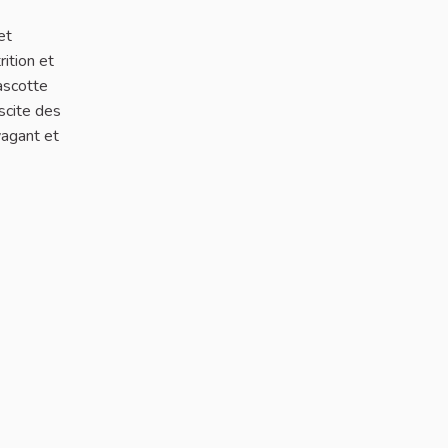
et
rition et
mascotte
scite des
vagant et