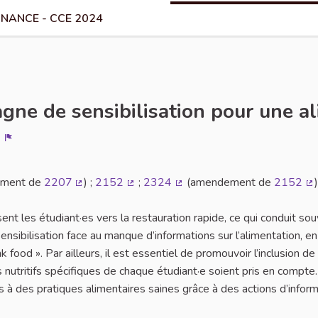
NANCE - CCE 2024
gne de sensibilisation pour une al
Signaler
ment de
2207
) ;
2152
;
2324
(amendement de
2152
)
ne)
(Lien externe)
(Lien externe)
(Lien externe)
(L
nt les étudiant·es vers la restauration rapide, ce qui conduit sou
ensibilisation face au manque d’informations sur l’alimentation, en
 food ». Par ailleurs, il est essentiel de promouvoir l’inclusion de
 nutritifs spécifiques de chaque étudiant·e soient pris en compte.
ès à des pratiques alimentaires saines grâce à des actions d’infor