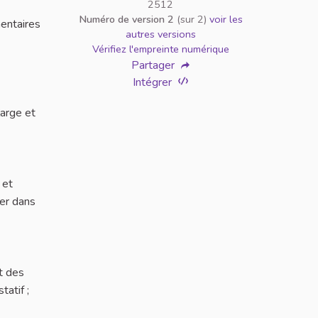
2512
Numéro de version 2
(sur 2)
voir les
mentaires
autres versions
Vérifiez l'empreinte numérique
Partager
Intégrer
large et
 et
ser dans
t des
tatif ;