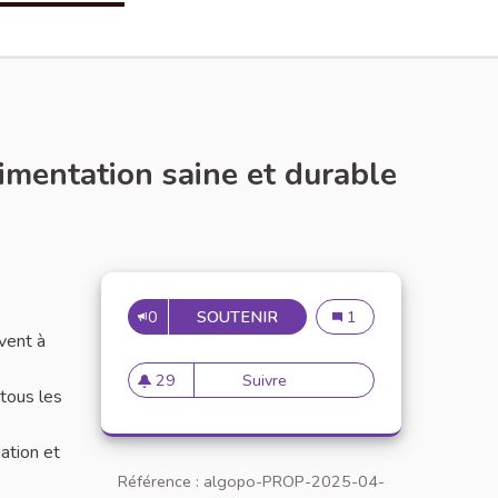
imentation saine et durable
ien externe)
0
SOUTENIR
N°22 : ORGANISER UNE CA
N°22 : Organiser une c
1
vent à
29
Suivre
N°22 : Organiser une campagn
 tous les
29 abonnés
mation et
Référence : algopo-PROP-2025-04-