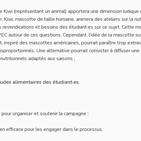
iwi (représentant un animal) apportera une dimension ludique 
. Kiwi, mascotte de taille humaine, animera des ateliers sur la nut
les revendications et besoins des étudiant·es sur ce sujet. Cette 
PEC autour de ces questions. Cependant, l’idée de la mascotte su
t, inspiré des mascottes américaines, pourrait paraître trop extra
isproportionnés. Une alternative pourrait consister à diffuser une
nutritionnels adaptés aux saisons ;
itudes alimentaires des étudiant·es
.
pour organiser et soutenir la campagne ;
yen efficace pour les engager dans le processus.