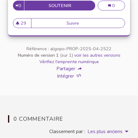
0
SOUTENIR
N°32 : CRÉER UN ENSEIGNEME
N°32 : Créer u
0
29
Suivre
N°32 : Créer un enseignement
29 abonnés
Référence : algopo-PROP-2025-04-2522
Numéro de version 1
(sur 1)
voir les autres versions
Vérifiez l'empreinte numérique
Partager
Intégrer
0 COMMENTAIRE
Classement par :
Les plus anciens