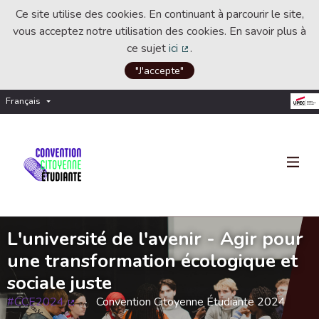
Ce site utilise des cookies. En continuant à parcourir le site,
vous acceptez notre utilisation des cookies. En savoir plus à
ce sujet
ici
.
(Lien externe)
"J'accepte"
Français
Choisir la langue
Choose language
L'université de l'avenir - Agir pour
une transformation écologique et
sociale juste
#CCE2024
Convention Citoyenne Étudiante 2024
(Lien externe)