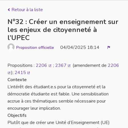
Retour à la liste
N°32 : Créer un enseignement sur
les enjeux de citoyenneté à
l’UPEC
04/04/2025 18:14
Proposition officielle
Signaler
Propositions :
2206
;
2367
(amendement de
2206
(Lien externe)
(Lien externe)
);
2415
(Lien externe)
(Lien externe)
Contexte
L’intérêt des étudiant.e.s pour la citoyenneté et la
démocratie étudiante est faible. Une sensibilisation
accrue à ces thématiques semble nécessaire pour
encourager leur implication.
Objectifs
Plutôt que de créer une Unité d’Enseignement (UE)