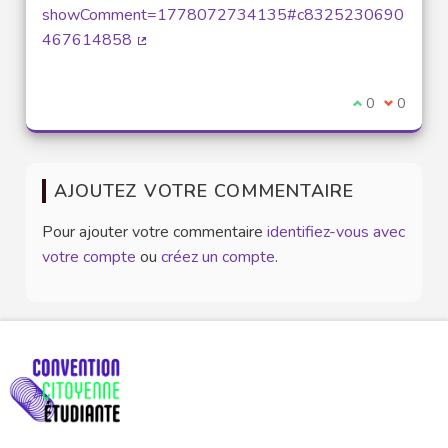
showComment=1778072734135#c8325230690
467614858
(Lien externe)
Je suis d'acco
0
Je ne sui
0
AJOUTEZ VOTRE COMMENTAIRE
Pour ajouter votre commentaire
identifiez-vous avec
votre compte
ou
créez un compte
.