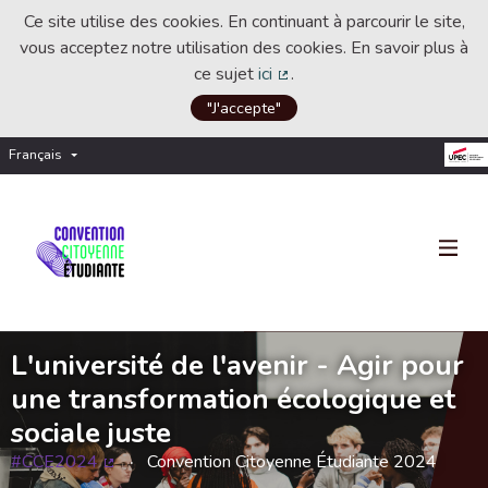
Ce site utilise des cookies. En continuant à parcourir le site,
vous acceptez notre utilisation des cookies. En savoir plus à
ce sujet
ici
.
(Lien externe)
"J'accepte"
Français
Choisir la langue
Choose language
L'université de l'avenir - Agir pour
une transformation écologique et
sociale juste
#CCE2024
Convention Citoyenne Étudiante 2024
(Lien externe)