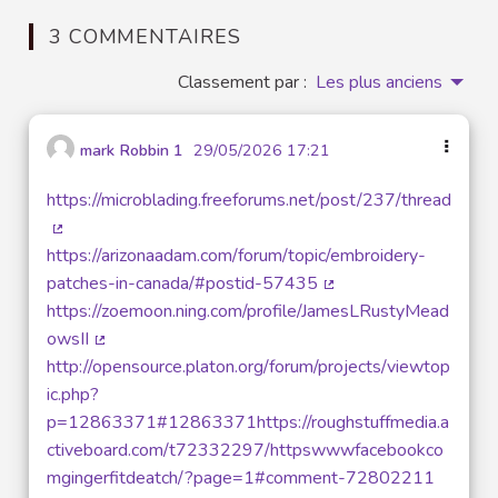
3 COMMENTAIRES
Classement par :
Les plus anciens
mark Robbin 1
29/05/2026 17:21
https://microblading.freeforums.net/post/237/thread
(Lien externe)
https://arizonaadam.com/forum/topic/embroidery-
patches-in-canada/#postid-57435
(Lien externe)
https://zoemoon.ning.com/profile/JamesLRustyMead
owsII
(Lien externe)
http://opensource.platon.org/forum/projects/viewtop
ic.php?
p=12863371#12863371https://roughstuffmedia.a
ctiveboard.com/t72332297/httpswwwfacebookco
mgingerfitdeatch/?page=1#comment-72802211