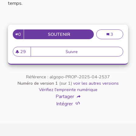
temps.
0
SOUTENIR
N°47 : ADAPTER LES EMPLOI
N°47 : Adapter
3
29
Suivre
N°47 : Adapter les emplois d
29 abonnés
Référence : algopo-PROP-2025-04-2537
Numéro de version 1
(sur 1)
voir les autres versions
Vérifiez l'empreinte numérique
Partager
Intégrer