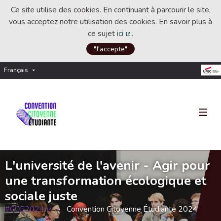
Ce site utilise des cookies. En continuant à parcourir le site,
vous acceptez notre utilisation des cookies. En savoir plus à
ce sujet
ici
.
(Lien externe)
"J'accepte"
Français
Choisir la langue
Choose language
L'université de l'avenir - Agir pour
une transformation écologique et
sociale juste
#CCE2024
Convention Citoyenne Étudiante 2024
(Lien externe)