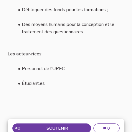
Débloquer des fonds pour les formations ;
Des moyens humains pour la conception et le
traitement des questionnaires.
Les acteur·rices
Personnel de l’UPEC
Étudiant.es
0
SOUTENIR
N°56 : RÉALISER UN ÉTAT DES
N°56 : Réaliser
0