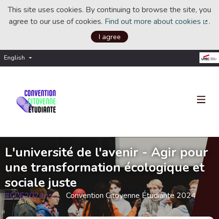
This site uses cookies. By continuing to browse the site, you
agree to our use of cookies.
Find out more about cookies
.
(Ext
I agree
English
Choisir la langue
Choose language
L'université de l'avenir - Agir pour
une transformation écologique et
sociale juste
#CCE2024
Convention Citoyenne Étudiante 2024
(External link)