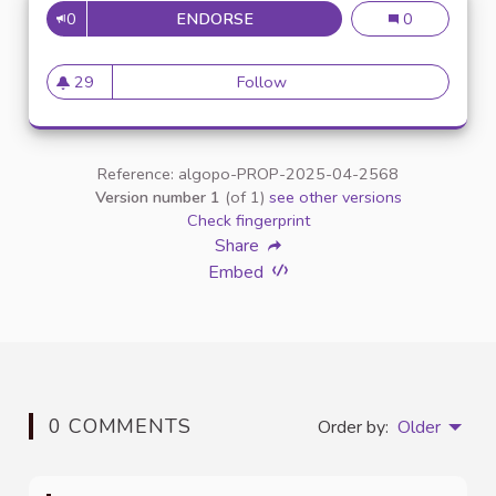
0
ENDORSE
N°77 : ACCOMPAGNER LES ÉTU
N°77 : Accompa
0
29
Follow
N°77 : Accompagner les étudi
29 followers
Reference: algopo-PROP-2025-04-2568
Version number 1
(of 1)
see other versions
Check fingerprint
Share
Embed
0 COMMENTS
Order by:
Older