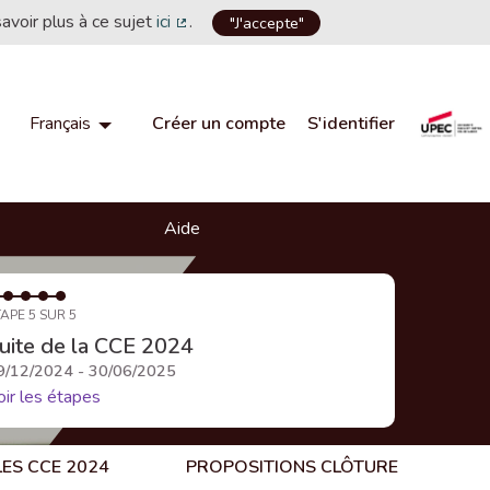
savoir plus à ce sujet
ici
.
"J'accepte"
(Lien externe)
Créer un compte
S'identifier
Français
Choisir la langue
Choose language
Aide
APE 5 SUR 5
uite de la CCE 2024
9/12/2024 - 30/06/2025
oir les étapes
LES CCE 2024
PROPOSITIONS CLÔTURE