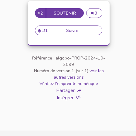
2
SOUTENIR
INTÉGRATION DES NOUVE
Intégration des nouve
3
31
Suivre
Intégration des nouveaux ve
31 abonnés
Référence : algopo-PROP-2024-10-
2099
Numéro de version 1
(sur 1)
voir les
autres versions
Vérifiez l'empreinte numérique
Partager
Intégrer