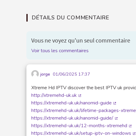
DÉTAILS DU COMMENTAIRE
Vous ne voyez qu'un seul commentaire
Voir tous les commentaires
jorge
01/06/2025 17:37
Xtreme Hd IPTV discover the best IPTV uk provi
http://xtremehd-uk.uk
(Lien externe)
https://xtremehd-uk.uk/nanomid-guide
(Lien exte
https://xtremehd-uk.uk/lifetime-packages-xtrem
https://xtremehd-uk.uk/nanomid-guide/
(Lien exte
https://xtremehd-uk.uk/12-months-xtremehd
(Li
https://xtremehd-uk.uk/setup-iptv-on-windows