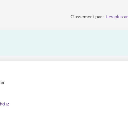
Classement par :
Les plus a
der
rne)
ehd
(Lien externe)
rne)
en externe)