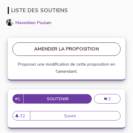
LISTE DES SOUTIENS
Maximilien Poulain
AMENDER LA PROPOSITION
Proposez une modification de cette proposition en
l'amendant.
1
SOUTENIR
L'ACCÈS GRATUIT AUX SERVI
L'accès gratuit
3
32
Suivre
L'accès gratuit aux services d
32 abonnés