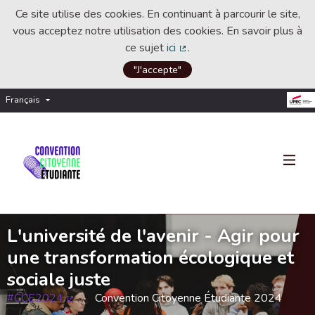
Ce site utilise des cookies. En continuant à parcourir le site,
vous acceptez notre utilisation des cookies. En savoir plus à
ce sujet
ici
.
(Lien externe)
"J'accepte"
Français
Choisir la langue
Choose language
L'université de l'avenir - Agir pour
une transformation écologique et
sociale juste
#CCE2024
Convention Citoyenne Étudiante 2024
(Lien externe)