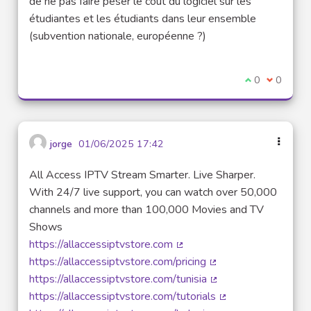
de ne pas faire peser le coût du logiciel sur les
étudiantes et les étudiants dans leur ensemble
(subvention nationale, européenne ?)
Je suis d'acco
0
Je ne sui
0
jorge
01/06/2025 17:42
All Access IPTV Stream Smarter. Live Sharper.
With 24/7 live support, you can watch over 50,000
channels and more than 100,000 Movies and TV
Shows
https://allaccessiptvstore.com
(Lien externe)
https://allaccessiptvstore.com/pricing
(Lien externe)
https://allaccessiptvstore.com/tunisia
(Lien externe)
https://allaccessiptvstore.com/tutorials
(Lien externe)