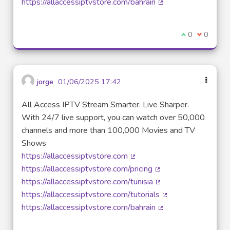
https://allaccessiptvstore.com/bahrain
(Lien externe)
Je suis d'acco
0
Je ne sui
0
jorge
01/06/2025 17:42
All Access IPTV Stream Smarter. Live Sharper.
With 24/7 live support, you can watch over 50,000
channels and more than 100,000 Movies and TV
Shows
https://allaccessiptvstore.com
(Lien externe)
https://allaccessiptvstore.com/pricing
(Lien externe)
https://allaccessiptvstore.com/tunisia
(Lien externe)
https://allaccessiptvstore.com/tutorials
(Lien externe)
https://allaccessiptvstore.com/bahrain
(Lien externe)