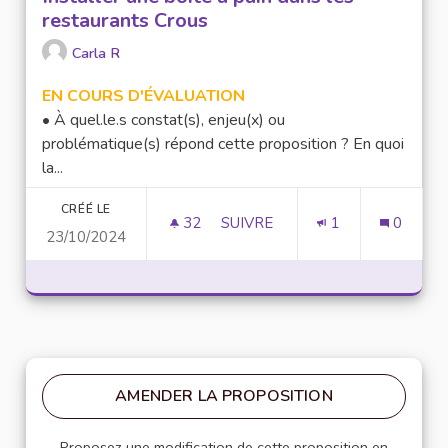
restaurants Crous
Carla R
EN COURS D'ÉVALUATION
• À quel.le.s constat(s), enjeu(x) ou
problématique(s) répond cette proposition ? En quoi
la...
CRÉÉ LE
32
32 ABONNÉS
SUIVRE
1
0
23/10/2024
INSTALLER UNE BOÎTE À PAIN
AMENDER LA PROPOSITION
Proposez une modification de cette proposition en