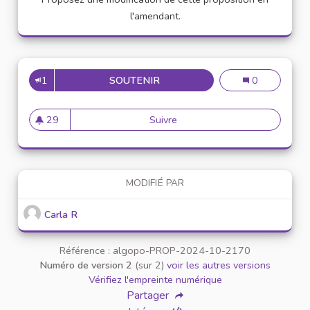
l'amendant.
1
SOUTENIR
LA BOÎTE À PAIN
La boîte à pain
0
29
Suivre
La boîte à pain
29 abonnés
MODIFIÉ PAR
Carla R
Référence : algopo-PROP-2024-10-2170
Numéro de version 2
(sur 2)
voir les autres versions
Vérifiez l'empreinte numérique
Partager