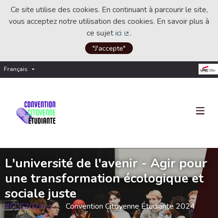
Ce site utilise des cookies. En continuant à parcourir le site,
vous acceptez notre utilisation des cookies. En savoir plus à
ce sujet
ici
.
(Lien externe)
"J'accepte"
Français
Choisir la langue
Choose language
L'université de l'avenir - Agir pour
une transformation écologique et
sociale juste
#CCE2024
Convention Citoyenne Étudiante 2024
(Lien externe)