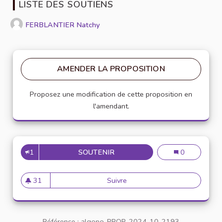
LISTE DES SOUTIENS
FERBLANTIER Natchy
AMENDER LA PROPOSITION
Proposez une modification de cette proposition en
l'amendant.
1
SOUTENIR
PLUS DE REPRÉSENTATION À 
Plus de représ
0
31
Suivre
Plus de représentation à la 
31 abonnés
Référence : algopo-PROP-2024-10-2193