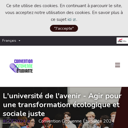
Ce site utilise des cookies. En continuant à parcourir le site,
vous acceptez notre utilisation des cookies. En savoir plus à
ce sujet
ici
.
(Lien externe)
"J'accepte"
Français
Choisir la langue
Choose language
L'université de l'avenir - Agir pour
une transformation écologique et
sociale juste
#CCE2024
Convention Citoyenne Étudiante 2024
(Lien externe)