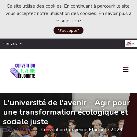
Ce site utilise des cookies. En continuant à parcourir le site,
vous acceptez notre utilisation des cookies. En savoir plus à
ce sujet
ici
.
(Lien externe)
"J'accepte"
Français
Choisir la langue
Choose language
L'université de l'avenir - Agir pour
une transformation écologique et
sociale juste
#CCE2024
Convention Citoyenne Étudiante 2024
(Lien externe)