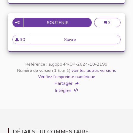
0
SOUTENIR
CRÉER UNE MINI CCE INTER 
Créer une mini
3
30
Suivre
Créer une mini CCE inter cam
30 abonnés
Référence : algopo-PROP-2024-10-2199
Numéro de version 1
(sur 1)
voir les autres versions
Vérifiez l'empreinte numérique
Partager
Intégrer
DÉTAILS DU COMMENTAIRE