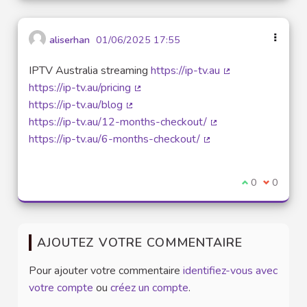
aliserhan
01/06/2025 17:55
IPTV Australia streaming
https://ip-tv.au
(Lien externe)
https://ip-tv.au/pricing
(Lien externe)
https://ip-tv.au/blog
(Lien externe)
https://ip-tv.au/12-months-checkout/
(Lien externe)
https://ip-tv.au/6-months-checkout/
(Lien externe)
Je suis d'acco
0
Je ne sui
0
AJOUTEZ VOTRE COMMENTAIRE
Pour ajouter votre commentaire
identifiez-vous avec
votre compte
ou
créez un compte
.