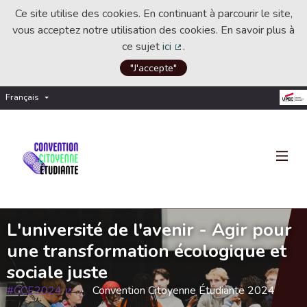
Ce site utilise des cookies. En continuant à parcourir le site,
vous acceptez notre utilisation des cookies. En savoir plus à
ce sujet
ici
.
(Lien externe)
"J'accepte"
Français
Choisir la langue
Choose language
L'université de l'avenir - Agir pour
une transformation écologique et
sociale juste
#CCE2024
Convention Citoyenne Étudiante 2024
(Lien externe)