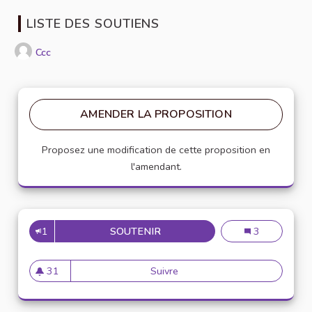
LISTE DES SOUTIENS
Ccc
AMENDER LA PROPOSITION
Proposez une modification de cette proposition en
l'amendant.
1
SOUTENIR
ESPACE DE RESTAURATION A
Espace de rest
3
31
Suivre
Espace de restauration adapt
31 abonnés