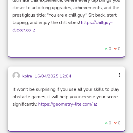
ultimate chill experience, where every tap brings you
closer to unlocking upgrades, achievements, and the
prestigious title: "You are a chill guy." Sit back, start
tapping, and enjoy the chill vibes!
https://chillguy-
clicker.co
(Lien externe)
Je suis d'acco
0
Je ne sui
0
Ikolre
16/04/2025 12:04
It won't be surprising if you use all your skills to play
obstacle games, it will help you increase your score
significantly.
https://geometry-lite.com/
(Lien externe)
Je suis d'acco
0
Je ne sui
0