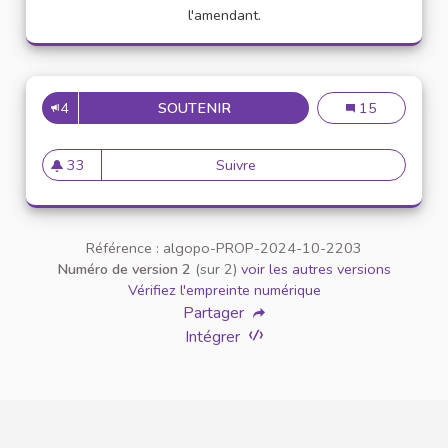
l'amendant.
4
SOUTENIR
CITOYEN UNIVERSITAIRE : PA
CITOYEN UNIVERS
15
33
Suivre
CITOYEN UNIVERSITAIRE : Pas b
33 abonnés
Référence : algopo-PROP-2024-10-2203
Numéro de version 2
(sur 2)
voir les autres versions
Vérifiez l'empreinte numérique
Partager
Intégrer