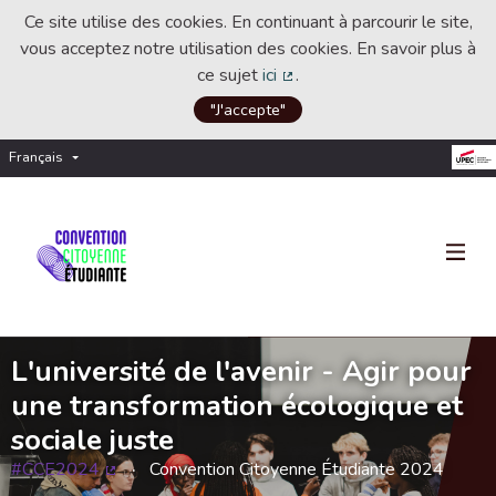
Ce site utilise des cookies. En continuant à parcourir le site,
vous acceptez notre utilisation des cookies. En savoir plus à
ce sujet
ici
.
(Lien externe)
"J'accepte"
Français
Choisir la langue
Choose language
L'université de l'avenir - Agir pour
une transformation écologique et
sociale juste
#CCE2024
Convention Citoyenne Étudiante 2024
(Lien externe)