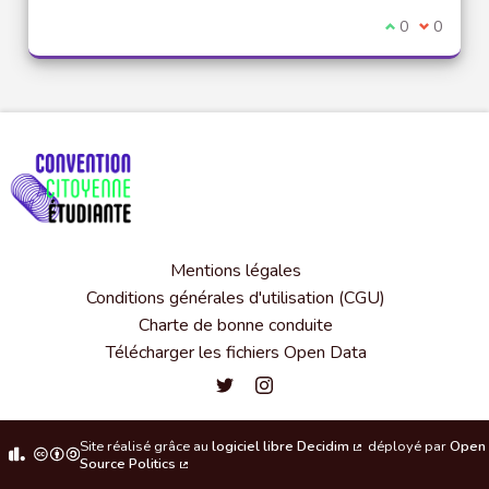
Je suis d'acco
0
Je ne sui
0
Mentions légales
Conditions générales d'utilisation (CGU)
Charte de bonne conduite
Télécharger les fichiers Open Data
Convention citoyenne étudiante de l'
Convention citoyenne étudiante 
Site réalisé grâce au
logiciel libre Decidim
déployé par
Open
(Lien externe)
Source Politics
(Lien externe)