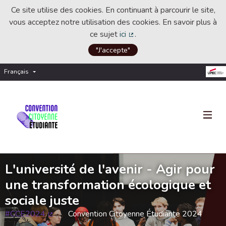
Ce site utilise des cookies. En continuant à parcourir le site,
vous acceptez notre utilisation des cookies. En savoir plus à
ce sujet
ici
.
(Lien externe)
"J'accepte"
Français
Choisir la langue
Choose language
L'université de l'avenir - Agir pour
une transformation écologique et
sociale juste
#CCE2024
Convention Citoyenne Étudiante 2024
(Lien externe)