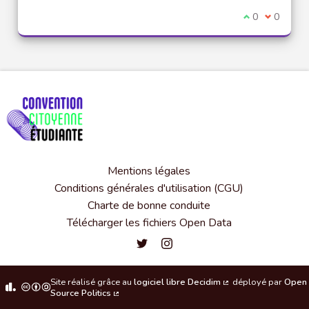
Je suis d'acco
0
Je ne sui
0
Mentions légales
Conditions générales d'utilisation (CGU)
Charte de bonne conduite
Télécharger les fichiers Open Data
Convention citoyenne étudiante de l'
Convention citoyenne étudiante 
Site réalisé grâce au
logiciel libre Decidim
déployé par
Open
(Lien externe)
Source Politics
(Lien externe)