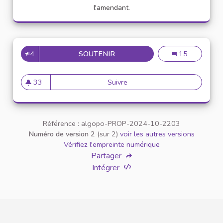
l'amendant.
4
SOUTENIR
CITOYEN UNIVERSITAIRE : PA
CITOYEN UNIVERS
15
33
Suivre
CITOYEN UNIVERSITAIRE : Pas b
33 abonnés
Référence : algopo-PROP-2024-10-2203
Numéro de version 2
(sur 2)
voir les autres versions
Vérifiez l'empreinte numérique
Partager
Intégrer