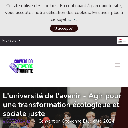
Ce site utilise des cookies. En continuant à parcourir le site,
vous acceptez notre utilisation des cookies. En savoir plus à
ce sujet
ici
.
(Lien externe)
"J'accepte"
Français
Choisir la langue
Choose language
L'université de l'avenir - Agir pour
une transformation écologique et
sociale juste
#CCE2024
Convention Citoyenne Étudiante 2024
(Lien externe)