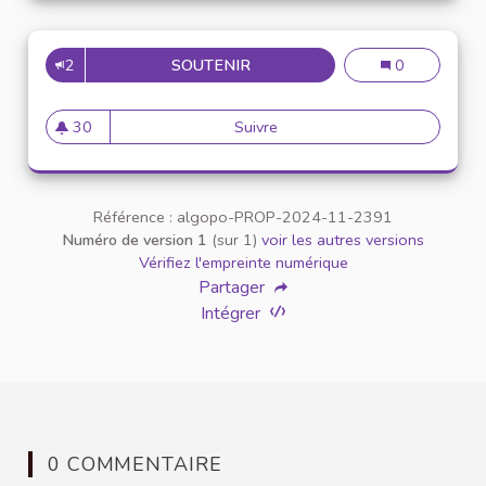
2
SOUTENIR
CRÉER UN LIEU CENTRAL DE 
Créer un lieu c
0
30
Suivre
Créer un lieu central de Vie 
30 abonnés
Référence : algopo-PROP-2024-11-2391
Numéro de version 1
(sur 1)
voir les autres versions
Vérifiez l'empreinte numérique
Partager
Intégrer
0 COMMENTAIRE