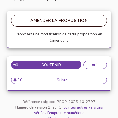
AMENDER LA PROPOSITION
Proposez une modification de cette proposition en
l'amendant.
0
SOUTENIR
JEU-MAHJONG.FR – DÉCOUVRE
Jeu-mahjong.fr
1
30
Suivre
Jeu-mahjong.fr – Découvrez le
30 abonnés
Référence : algopo-PROP-2025-10-2797
Numéro de version 1
(sur 1)
voir les autres versions
Vérifiez l'empreinte numérique