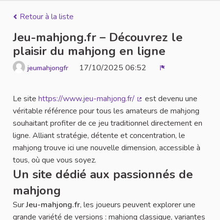
Retour à la liste
Jeu-mahjong.fr – Découvrez le
plaisir du mahjong en ligne
17/10/2025 06:52
jeumahjongfr
Signaler
Le site
https://www.jeu-mahjong.fr/
est devenu une
(Lien externe)
véritable référence pour tous les amateurs de mahjong
souhaitant profiter de ce jeu traditionnel directement en
ligne. Alliant stratégie, détente et concentration, le
mahjong trouve ici une nouvelle dimension, accessible à
tous, où que vous soyez.
Un site dédié aux passionnés de
mahjong
Sur
Jeu-mahjong.fr
, les joueurs peuvent explorer une
grande variété de versions : mahjong classique, variantes