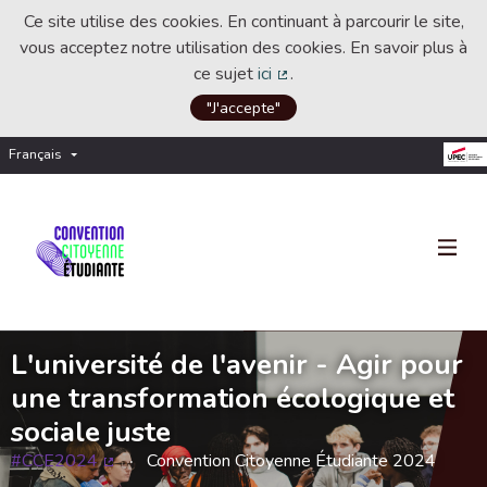
Ce site utilise des cookies. En continuant à parcourir le site,
vous acceptez notre utilisation des cookies. En savoir plus à
ce sujet
ici
.
(Lien externe)
"J'accepte"
Français
Choisir la langue
Choose language
L'université de l'avenir - Agir pour
une transformation écologique et
sociale juste
#CCE2024
Convention Citoyenne Étudiante 2024
(Lien externe)