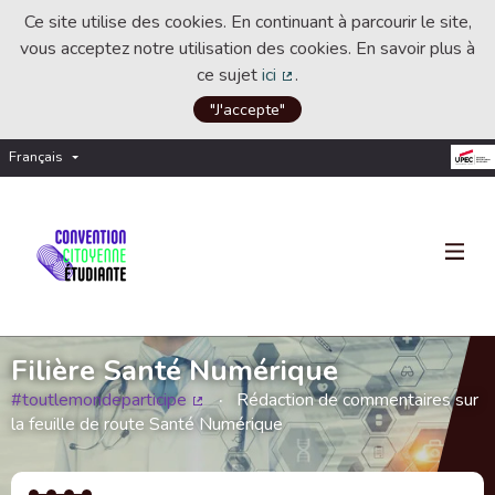
Ce site utilise des cookies. En continuant à parcourir le site,
vous acceptez notre utilisation des cookies. En savoir plus à
ce sujet
ici
.
(Lien externe)
"J'accepte"
Français
Choisir la langue
Choose language
Filière Santé Numérique
#toutlemondeparticipe
Rédaction de commentaires sur
(Lien externe)
la feuille de route Santé Numérique