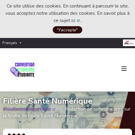
Ce site utilise des cookies. En continuant à parcourir le site,
vous acceptez notre utilisation des cookies. En savoir plus à
ce sujet
ici
.
(Lien externe)
"J'accepte"
Français
Choisir la langue
Choose language
Filière Santé Numérique
#toutlemondeparticipe
Rédaction de commentaires sur
(Lien externe)
la feuille de route Santé Numérique