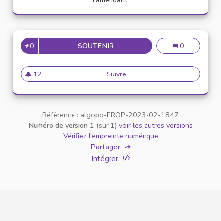
0
SOUTENIR
15
15
0
12
Suivre
15
12 abonnés
Référence : algopo-PROP-2023-02-1847
Numéro de version 1
(sur 1)
voir les autres versions
Vérifiez l'empreinte numérique
Partager
Intégrer