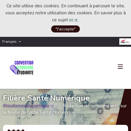
Ce site utilise des cookies. En continuant à parcourir le site,
vous acceptez notre utilisation des cookies. En savoir plus à
ce sujet
ici
.
(Lien externe)
"J'accepte"
Français
Choisir la langue
Choose language
Filière Santé Numérique
#toutlemondeparticipe
Rédaction de commentaires sur
(Lien externe)
la feuille de route Santé Numérique