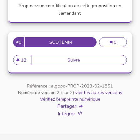
Proposez une modification de cette proposition en
l'amendant.
0
SOUTENIR
19
19
0
12
Suivre
19
12 abonnés
Référence : algopo-PROP-2023-02-1851
Numéro de version 2
(sur 2)
voir les autres versions
Vérifiez l'empreinte numérique
Partager
Intégrer