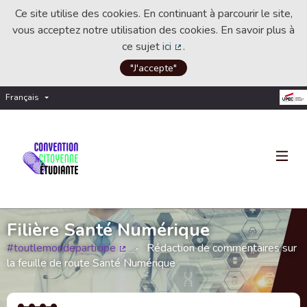
Ce site utilise des cookies. En continuant à parcourir le site,
vous acceptez notre utilisation des cookies. En savoir plus à
ce sujet
ici
.
(Lien externe)
"J'accepte"
Français
Choisir la langue
Choose language
Filière Santé Numérique
#toutlemondeparticipe
Rédaction de commentaires sur
(Lien externe)
la feuille de route Santé Numérique