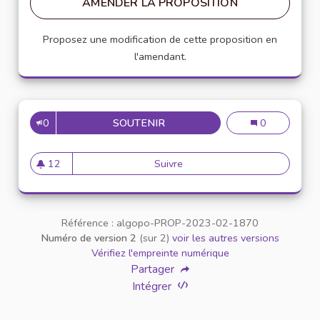
AMENDER LA PROPOSITION
Proposez une modification de cette proposition en
l'amendant.
0
SOUTENIR
38
38
0
12
Suivre
38
12 abonnés
Référence : algopo-PROP-2023-02-1870
Numéro de version 2
(sur 2)
voir les autres versions
Vérifiez l'empreinte numérique
Partager
Intégrer