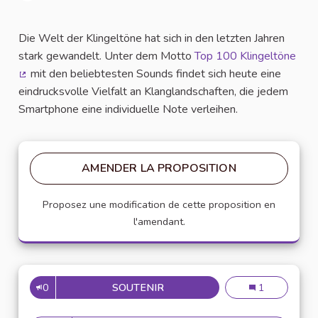
Signaler
Die Welt der Klingeltöne hat sich in den letzten Jahren
stark gewandelt. Unter dem Motto
Top 100 Klingeltöne
mit den beliebtesten Sounds findet sich heute eine
(Lien externe)
eindrucksvolle Vielfalt an Klanglandschaften, die jedem
Smartphone eine individuelle Note verleihen.
AMENDER LA PROPOSITION
Proposez une modification de cette proposition en
l'amendant.
0
SOUTENIR
TOP 100 KLINGELTÖNE MIT D
Top 100 Klinge
1