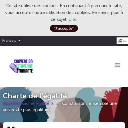
Ce site utilise des cookies. En continuant à parcourir le site,
vous acceptez notre utilisation des cookies. En savoir plus à
ce sujet
ici
.
(Lien externe)
"J'accepte"
Français
Choisir la langue
Choose language
Charte de l'égalité
#pasdesexisme égalité
Construisons ensemble une
(Lien externe)
université plus égalitaire