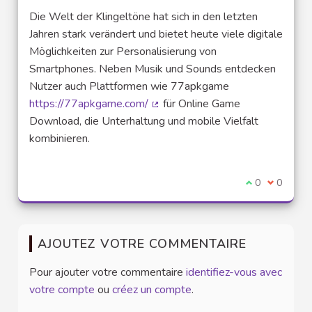
Die Welt der Klingeltöne hat sich in den letzten
Jahren stark verändert und bietet heute viele digitale
Möglichkeiten zur Personalisierung von
Smartphones. Neben Musik und Sounds entdecken
Nutzer auch Plattformen wie 77apkgame
https://77apkgame.com/
für Online Game
(Lien externe)
Download, die Unterhaltung und mobile Vielfalt
kombinieren.
Je suis d'acco
0
Je ne sui
0
AJOUTEZ VOTRE COMMENTAIRE
Pour ajouter votre commentaire
identifiez-vous avec
votre compte
ou
créez un compte
.