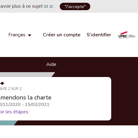
savoir plus à ce sujet
ici
.
"J'accepte"
(Lien externe)
Créer un compte
S'identifier
Français
Choisir la langue
Choose language
Aide
APE 2 SUR 2
mendons la charte
0/11/2020 - 15/03/2021
oir les étapes