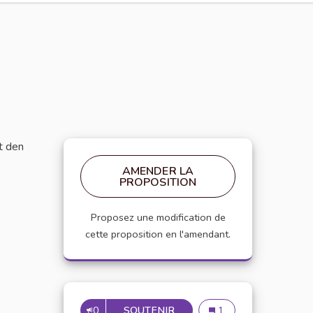
t den
n externe)
AMENDER LA
PROPOSITION
Proposez une modification de
cette proposition en l'amendant.
0
SOUTENIR
TOP 100 KLINGELTÖNE MIT
Top 100 Klingeltöne m
1