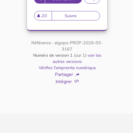
20
Suivre
Top 100 Klingeltöne mit den
20 abonnés
Référence : algopo-PROP-2026-03-
3167
Numéro de version 1
(sur 1)
voir les
autres versions
Vérifiez l'empreinte numérique
Partager
Intégrer