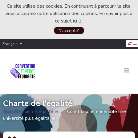
Ce site utilise des cookies. En continuant à parcourir le site,
vous acceptez notre utilisation des cookies. En savoir plus à
ce sujet
ici
.
(Lien externe)
"J'accepte"
Français
Choisir la langue
Choose language
Charte de l'égalité
#pasdesexisme égalité
Construisons ensemble une
(Lien externe)
université plus égalitaire