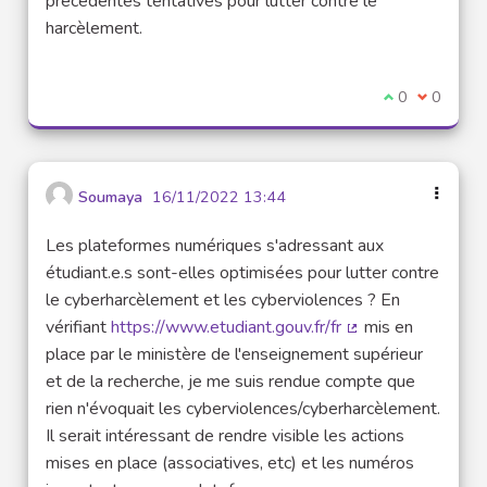
précédentes tentatives pour lutter contre le
harcèlement.
Je suis d'acco
0
Je ne sui
0
Soumaya
16/11/2022 13:44
Les plateformes numériques s'adressant aux
étudiant.e.s sont-elles optimisées pour lutter contre
le cyberharcèlement et les cyberviolences ? En
vérifiant
https://www.etudiant.gouv.fr/fr
mis en
(Lien externe)
place par le ministère de l'enseignement supérieur
et de la recherche, je me suis rendue compte que
rien n'évoquait les cyberviolences/cyberharcèlement.
Il serait intéressant de rendre visible les actions
mises en place (associatives, etc) et les numéros