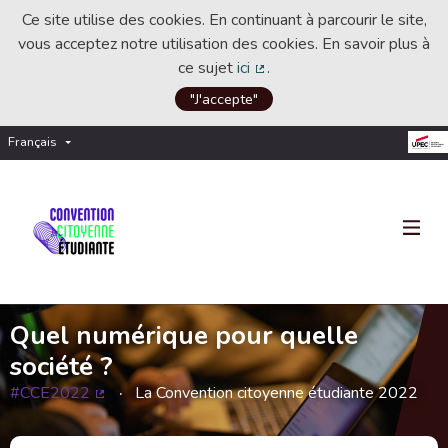
Ce site utilise des cookies. En continuant à parcourir le site,
vous acceptez notre utilisation des cookies. En savoir plus à
ce sujet
ici
.
(Lien externe)
"J'accepte"
Français
Choisir la langue
Choose language
Quel numérique pour quelle
société ?
#CCE2022
La Convention citoyenne étudiante 2022
(Lien externe)