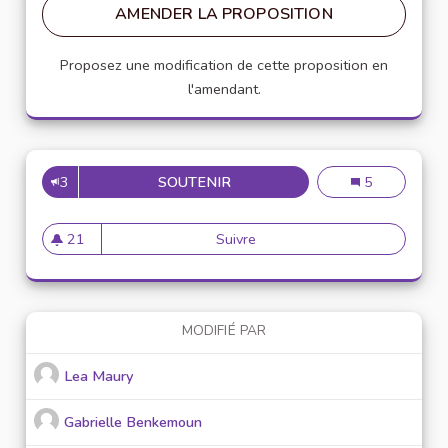
AMENDER LA PROPOSITION
Proposez une modification de cette proposition en
l'amendant.
3
SOUTENIR
PRÉVENTION CONTRE LE CYB
Prévention con
5
21
Suivre
Prévention contre le cyber-h
21 abonnés
MODIFIÉ PAR
Lea Maury
Gabrielle Benkemoun