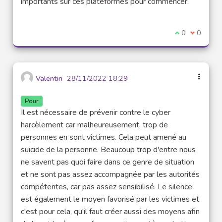
importants sur ces plateformes pour commencer.
Je suis d'acco
0
Je ne sui
0
Valentin
28/11/2022 18:29
Pour
Il est nécessaire de prévenir contre le cyber
harcèlement car malheureusement, trop de
personnes en sont victimes. Cela peut amené au
suicide de la personne. Beaucoup trop d'entre nous
ne savent pas quoi faire dans ce genre de situation
et ne sont pas assez accompagnée par les autorités
compétentes, car pas assez sensibilisé. Le silence
est également le moyen favorisé par les victimes et
c'est pour cela, qu'il faut créer aussi des moyens afin