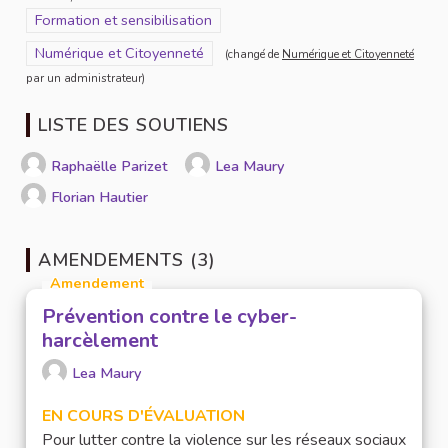
Filtrer les résultats de la catégorie : Formation et sensibilisation
Formation et sensibilisation
Filtrer les résultats pour le secteur : Numérique et Citoyenneté
Numérique et Citoyenneté
(changé de
Numérique et Citoyenneté
par un administrateur)
LISTE DES SOUTIENS
Raphaëlle Parizet
Lea Maury
Florian Hautier
AMENDEMENTS (3)
Amendement
Prévention contre le cyber-
harcèlement
Lea Maury
EN COURS D'ÉVALUATION
Pour lutter contre la violence sur les réseaux sociaux