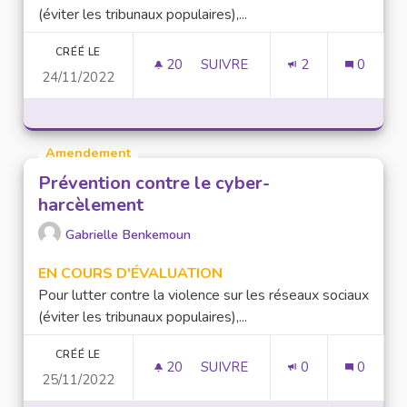
(éviter les tribunaux populaires),...
CRÉÉ LE
20
20 ABONNÉS
SUIVRE
2
0
24/11/2022
PRÉVENTION CONTRE LE CYB
Amendement
Prévention contre le cyber-
harcèlement
Gabrielle Benkemoun
EN COURS D'ÉVALUATION
Pour lutter contre la violence sur les réseaux sociaux
(éviter les tribunaux populaires),...
CRÉÉ LE
20
20 ABONNÉS
SUIVRE
0
0
25/11/2022
PRÉVENTION CONTRE LE CYB