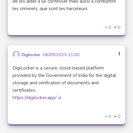
de les aider à se confesser mais aussi à combattre
les criminels, que sont les harceleurs.
Je suis d'acco
0
Je ne sui
0
Digilocker
06/09/2025 11:00
DigiLocker is a secure, cloud-based platform
provided by the Government of India for the digital
storage and verification of documents and
certificates.
https://digilocker.app/
(Lien externe)
Je suis d'acco
0
Je ne sui
0