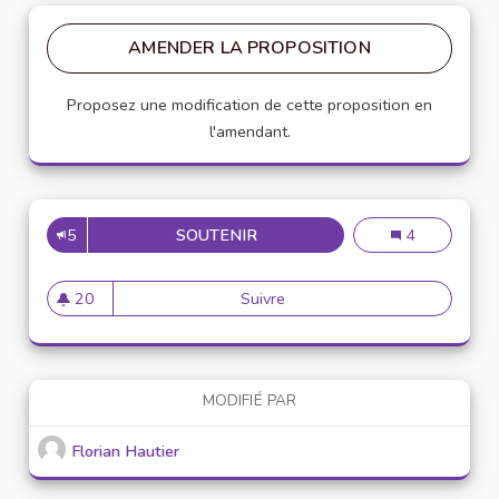
AMENDER LA PROPOSITION
Proposez une modification de cette proposition en
l'amendant.
5
SOUTENIR
CRÉATION D'UN CONSEIL DES 
Création d'un 
4
20
Suivre
Création d'un Conseil des je
20 abonnés
MODIFIÉ PAR
Florian Hautier