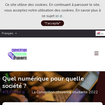
Ce site utilise des cookies. En continuant à parcourir le site,
vous acceptez notre utilisation des cookies. En savoir plus à
ce sujet
ici
.
(Lien externe)
"J'accepte"
Français
Choisir la langue
Choose language
Quel numérique pour quelle
société ?
#CCE2022
La Convention citoyenne étudiante 2022
(Lien externe)