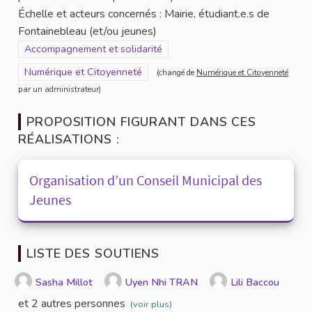
Échelle et acteurs concernés : Mairie, étudiant.e.s de
Fontainebleau (et/ou jeunes)
Filtrer les résultats de la catégorie : Accompagnement et solidar
Accompagnement et solidarité
Filtrer les résultats pour le secteur : Numérique et Citoyenneté
Numérique et Citoyenneté
(changé de
Numérique et Citoyenneté
par un administrateur)
PROPOSITION FIGURANT DANS CES
RÉALISATIONS :
Organisation d’un Conseil Municipal des
Jeunes
LISTE DES SOUTIENS
Sasha Millot
Uyen Nhi TRAN
Lili Baccou
et 2 autres personnes
(voir plus)