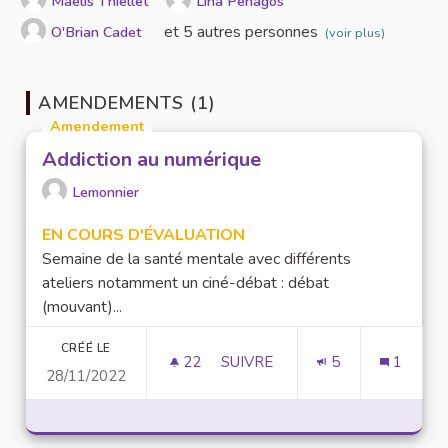
Maelis Thiellet
Lina Penagos
et 5 autres personnes
O'Brian Cadet
(voir plus)
AMENDEMENTS (1)
Amendement
Addiction au numérique
Lemonnier
EN COURS D'ÉVALUATION
Semaine de la santé mentale avec différents
ateliers notamment un ciné-débat : débat
(mouvant)...
CRÉÉ LE
22
22 ABONNÉS
SUIVRE
5
1
28/11/2022
ADDICTION AU NUMÉRIQUE