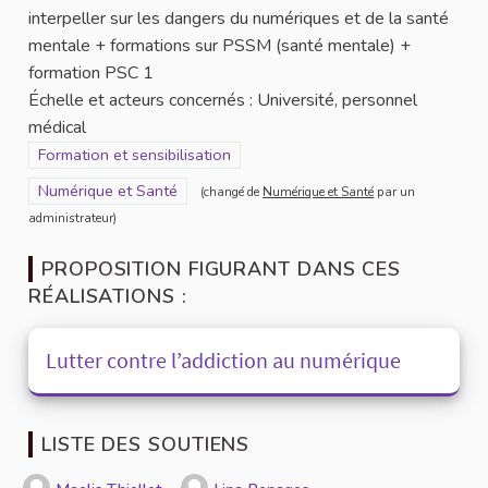
interpeller sur les dangers du numériques et de la santé
mentale + formations sur PSSM (santé mentale) +
formation PSC 1
Échelle et acteurs concernés : Université, personnel
médical
Filtrer les résultats de la catégorie : Formation et sensibilisation
Formation et sensibilisation
Filtrer les résultats pour le secteur : Numérique et Santé
Numérique et Santé
(changé de
Numérique et Santé
par un
administrateur)
PROPOSITION FIGURANT DANS CES
RÉALISATIONS :
Lutter contre l’addiction au numérique
LISTE DES SOUTIENS