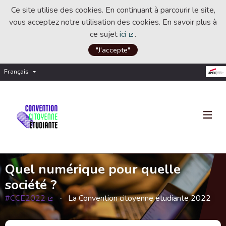
Ce site utilise des cookies. En continuant à parcourir le site,
vous acceptez notre utilisation des cookies. En savoir plus à
ce sujet
ici
.
(Lien externe)
"J'accepte"
Français
Choisir la langue
Choose language
Quel numérique pour quelle
société ?
#CCE2022
La Convention citoyenne étudiante 2022
(Lien externe)