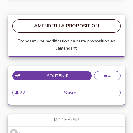
AMENDER LA PROPOSITION
Proposez une modification de cette proposition en
l'amendant.
8
SOUTENIR
ADDICTION AU NUMÉRIQUE
Addiction au n
4
22
Suivre
Addiction au numérique
22 abonnés
MODIFIÉ PAR