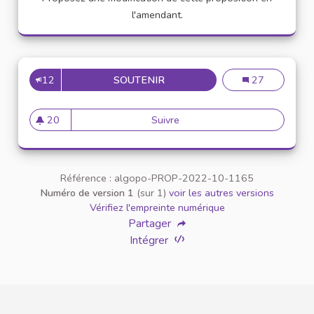
l'amendant.
12
SOUTENIR
LA CRÉATION D’UN ESPACE 
La création d’u
27
20
Suivre
La création d’un Espace Numé
20 abonnés
Référence : algopo-PROP-2022-10-1165
Numéro de version 1
(sur 1)
voir les autres versions
Vérifiez l'empreinte numérique
Partager
Intégrer