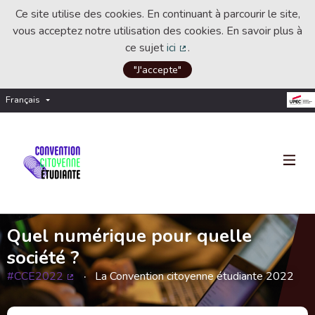
Ce site utilise des cookies. En continuant à parcourir le site,
vous acceptez notre utilisation des cookies. En savoir plus à
ce sujet
ici
.
(Lien externe)
"J'accepte"
Français
Choisir la langue
Choose language
Quel numérique pour quelle
société ?
#CCE2022
La Convention citoyenne étudiante 2022
(Lien externe)