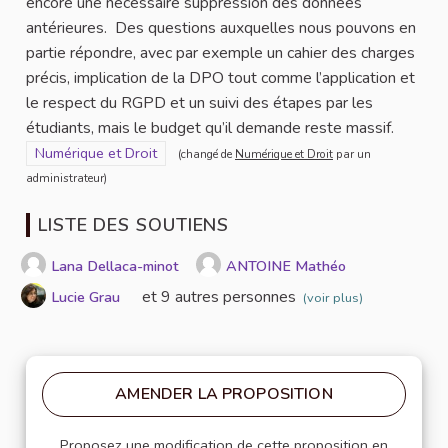
encore une nécessaire suppression des données
antérieures. Des questions auxquelles nous pouvons en
partie répondre, avec par exemple un cahier des charges
précis, implication de la DPO tout comme l’application et
le respect du RGPD et un suivi des étapes par les
étudiants, mais le budget qu’il demande reste massif.
Filtrer les résultats pour le secteur : Numérique et Droit
Numérique et Droit
(changé de
Numérique et Droit
par un
administrateur)
LISTE DES SOUTIENS
Lana Dellaca-minot
ANTOINE Mathéo
et 9 autres personnes
Lucie Grau
(voir plus)
AMENDER LA PROPOSITION
Proposez une modification de cette proposition en