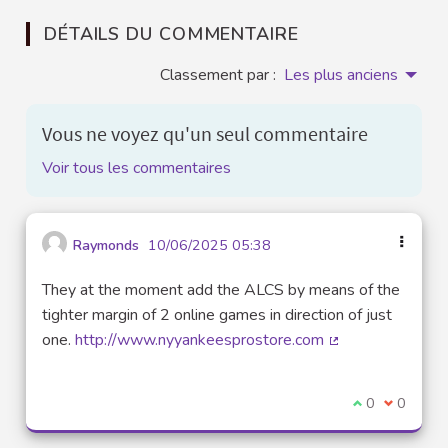
DÉTAILS DU COMMENTAIRE
Classement par :
Les plus anciens
Vous ne voyez qu'un seul commentaire
Voir tous les commentaires
Raymonds
10/06/2025 05:38
They at the moment add the ALCS by means of the
tighter margin of 2 online games in direction of just
one.
http://www.nyyankeesprostore.com
(Lien externe)
Je suis d'acco
0
Je ne sui
0