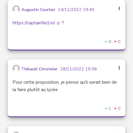
Augustin Courtier
24/11/2022 19:45
https://captainfact.io/
?
(Lien externe)
Je suis d'acco
0
Je ne sui
0
Thibault Christeler
28/11/2022 15:38
Pour cette proposition, je pense qu'il serait bien de
la faire plutôt au lycée
Je suis d'acco
1
Je ne sui
0