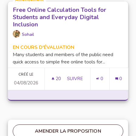
Free Online Calculation Tools for
Students and Everyday Digital
Inclusion
Sohail
EN COURS D'ÉVALUATION
Many students and members of the public need
quick access to simple free online tools for...
CRÉÉ LE
20
20 ABONNÉS
SUIVRE
0
0
04/08/2026
FREE ONLINE CALCULATION T
AMENDER LA PROPOSITION