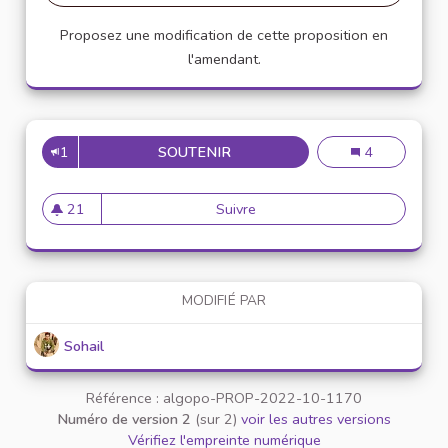
Proposez une modification de cette proposition en
l'amendant.
1
SOUTENIR
LUTTER CONTRE LA DÉSINFO
Lutter contre l
4
21
Suivre
Lutter contre la désinformati
21 abonnés
MODIFIÉ PAR
Sohail
Référence : algopo-PROP-2022-10-1170
Numéro de version 2
(sur 2)
voir les autres versions
Vérifiez l'empreinte numérique