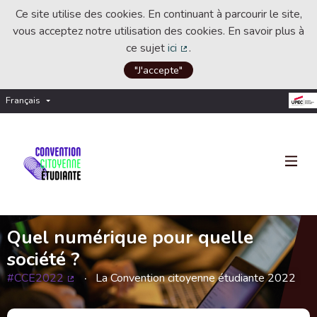
Ce site utilise des cookies. En continuant à parcourir le site,
vous acceptez notre utilisation des cookies. En savoir plus à
ce sujet
ici
.
(Lien externe)
"J'accepte"
Français
Choisir la langue
Choose language
Quel numérique pour quelle
société ?
#CCE2022
La Convention citoyenne étudiante 2022
(Lien externe)