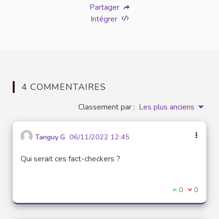
Partager
Intégrer
4 COMMENTAIRES
Classement par :
Les plus anciens
Tanguy G
06/11/2022 12:45
Qui serait ces fact-checkers ?
Je suis d'acco
0
Je ne sui
0