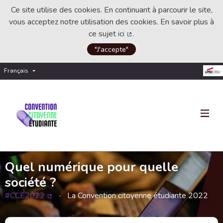
Ce site utilise des cookies. En continuant à parcourir le site,
vous acceptez notre utilisation des cookies. En savoir plus à
ce sujet
ici
.
(Lien externe)
"J'accepte"
Français
Choisir la langue
Choose language
Quel numérique pour quelle
société ?
#CCE2022
La Convention citoyenne étudiante 2022
(Lien externe)