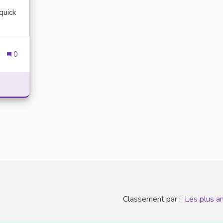
quick
0
LATION TOOLS FOR STUDENTS AND EVERYDAY DIGITAL INCLU
Classement par :
Les plus a