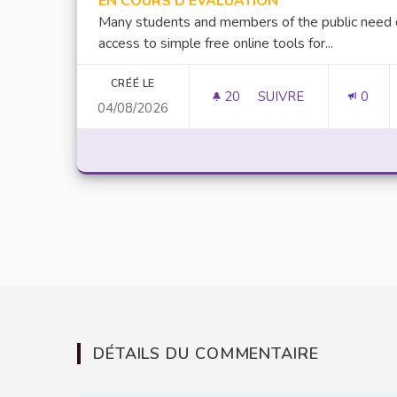
EN COURS D'ÉVALUATION
Many students and members of the public need 
access to simple free online tools for...
CRÉÉ LE
20
20 ABONNÉS
SUIVRE
0
04/08/2026
FREE ONLINE CALCU
DÉTAILS DU COMMENTAIRE