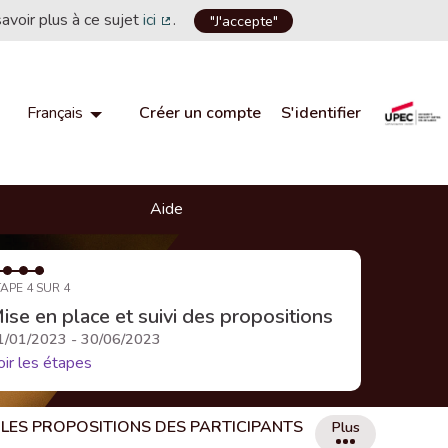
savoir plus à ce sujet
ici
.
"J'accepte"
(Lien externe)
Créer un compte
S'identifier
Français
Choisir la langue
Choose language
Aide
APE 4 SUR 4
ise en place et suivi des propositions
1/01/2023 - 30/06/2023
oir les étapes
LES PROPOSITIONS DES PARTICIPANTS
Plus