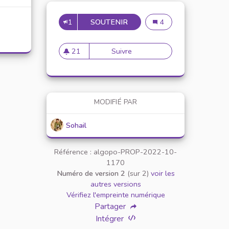
1
SOUTENIR
LUTTER CONTRE LA DÉSIN
Lutter contre la désin
4
21
Suivre
Lutter contre la désinformati
21 abonnés
MODIFIÉ PAR
Sohail
Référence : algopo-PROP-2022-10-
1170
Numéro de version 2
(sur 2)
voir les
autres versions
Vérifiez l'empreinte numérique
Partager
Intégrer