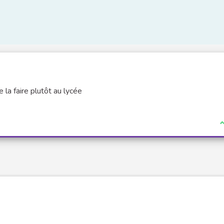
e la faire plutôt au lycée
J