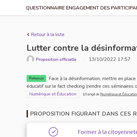
QUESTIONNAIRE ENGAGEMENT DES PARTICIPAN
Retour à la liste
Lutter contre la désinforma
13/10/2022 17:57
Proposition officielle
Face à la désinformation, mettre en place
Retenue
éducatif sur le fact checking (rendre ces séminaires o
Filtrer les résultats pour le secteur : Numérique et Édu
Numérique et Éducation
(changé de
Numérique et Éducatio
PROPOSITION FIGURANT DANS CES R
Former à la citoyennet