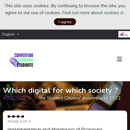
This site uses cookies. By continuing to browse the site, you
agree to our use of cookies.
Find out more about cookies
.
(Ext
I agree
English
Choisir la langue
Choose language
Which digital for which society ?
#CCE2022
the Student Citizens' Assembly of 2022
(External link)
PHASE 4 OF 4
Implementation and Monitoring of Proposals