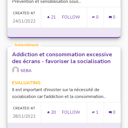
Prévention et sensibilisation sous...
CREATED AT
21
21 FOLLOWERS
FOLLOW
0
0
24/11/2022
ADDICTION ET CONSOMMATIO
Amendment
Addiction et consommation excessive
des écrans - favoriser la socialisation
SEBA
EVALUATING
Il est important d'insister sur la nécessité de
socialisation car l'addiction et la consommation...
CREATED AT
20
20 FOLLOWERS
FOLLOW
1
0
28/11/2022
ADDICTION ET CONSOMMATION