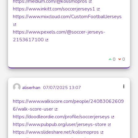
https://medium.com/@kolismopros
(External link)
https://www.inkitt.com/soccerjerseys1
(External link)
https://www.mixcloud.com/CustomFootballJerseys
(External link)
https://www.pexels.com/@soccer-jerseys-
2153617100
(External link)
I agree with t
0
I disagre
0
aliserhan
07/07/2025 13:07
https://www.walkscore.com/people/24083062609
6/walk-score-user
(External link)
https://doodleordie.com/profile/soccerjerseys
(External lin
https://www.pubpub.org/user/jerseys-store
(External link)
https://www.slideshare.net/kolismopros
(External link)