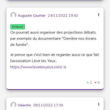
Augustin Courtier
24/11/2022 19:42
In favor
On pourrait aussi organiser des projections débats,
par exemple du documentaire "Derrière nos écrans
de fumée".
Je pense que c'est bien de regarder aussi ce que fait
l'association Lève les Yeux :
https://www.levelesyeux.com/
(External link)
I agree with t
1
I disagre
0
Valentin
28/11/2022 17:36