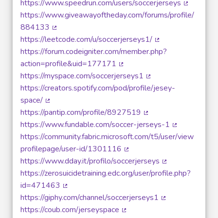
https://www.speedrun.com/users/soccerjerseys
(External l
https://www.giveawayoftheday.com/forums/profile/
884133
(External link)
https://leetcode.com/u/soccerjerseys1/
(External link)
https://forum.codeigniter.com/member.php?
action=profile&uid=177171
(External link)
https://myspace.com/soccerjerseys1
(External link)
https://creators.spotify.com/pod/profile/jesey-
space/
(External link)
https://pantip.com/profile/8927519
(External link)
https://www.fundable.com/soccer-jerseys-1
(External link
https://community.fabric.microsoft.com/t5/user/view
profilepage/user-id/1301116
(External link)
https://www.dday.it/profilo/soccerjerseys
(External link)
https://zerosuicidetraining.edc.org/user/profile.php?
id=471463
(External link)
https://giphy.com/channel/soccerjerseys1
(External link)
https://coub.com/jerseyspace
(External link)