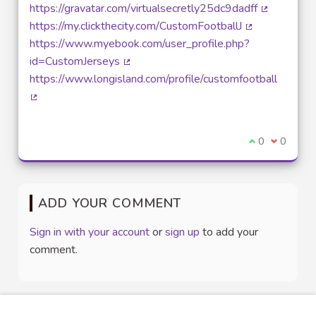
(External link)
https://gravatar.com/virtualsecretly25dc9dadff
(External li
https://my.clickthecity.com/CustomFootballJ
(External link)
https://www.myebook.com/user_profile.php?
id=CustomJerseys
(External link)
https://www.longisland.com/profile/customfootball
(External link)
I agree with t
0
I disagre
0
ADD YOUR COMMENT
Sign in with your account
or
sign up
to add your
comment.