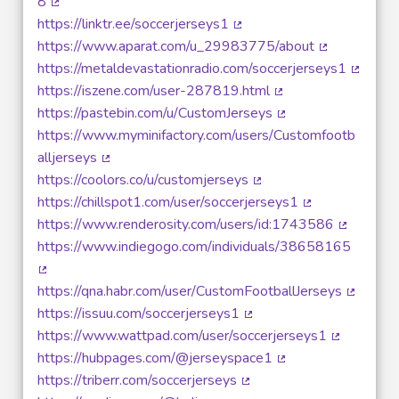
8
(External link)
https://linktr.ee/soccerjerseys1
(External link)
https://www.aparat.com/u_29983775/about
(External link
https://metaldevastationradio.com/soccerjerseys1
(Externa
https://iszene.com/user-287819.html
(External link)
https://pastebin.com/u/CustomJerseys
(External link)
https://www.myminifactory.com/users/Customfootb
alljerseys
(External link)
https://coolors.co/u/customjerseys
(External link)
https://chillspot1.com/user/soccerjerseys1
(External link)
https://www.renderosity.com/users/id:1743586
(External 
https://www.indiegogo.com/individuals/38658165
(External link)
https://qna.habr.com/user/CustomFootballJerseys
(External
https://issuu.com/soccerjerseys1
(External link)
https://www.wattpad.com/user/soccerjerseys1
(External l
https://hubpages.com/@jerseyspace1
(External link)
https://triberr.com/soccerjerseys
(External link)