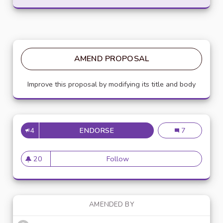
AMEND PROPOSAL
Improve this proposal by modifying its title and body
4
ENDORSE
ADDICTION ET CONSOMMATIO
Addiction et c
7
20
Follow
Addiction et consommation e
20 followers
AMENDED BY