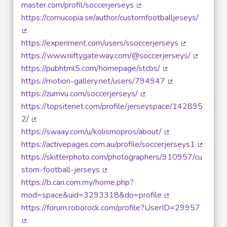
master.com/profil/soccerjerseys
(External link)
https://cornucopia.se/author/customfootballjeseys/
(External link)
https://experiment.com/users/ssoccerjerseys
(External link
https://www.niftygateway.com/@soccerjerseys/
(External 
https://pubhtml5.com/homepage/stcbs/
(External link)
https://motion-gallery.net/users/794947
(External link)
https://zumvu.com/soccerjerseys/
(External link)
https://topsitenet.com/profile/jerseyspace/142895
2/
(External link)
https://swaay.com/u/kolismopros/about/
(External link)
https://activepages.com.au/profile/soccerjerseys1
(External
https://skitterphoto.com/photographers/910957/cu
stom-football-jerseys
(External link)
https://b.cari.com.my/home.php?
mod=space&uid=3293318&do=profile
(External link)
https://forum.roborock.com/profile?UserID=29957