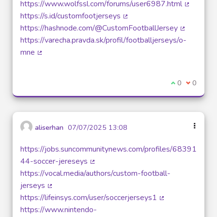
https://www.wolfssl.com/forums/user6987.html
(External 
https://s.id/customfootjerseys
(External link)
https://hashnode.com/@CustomFootballJersey
(External l
https://varecha.pravda.sk/profil/footballjerseys/o-
mne
(External link)
I agree with t
0
I disagre
0
aliserhan
07/07/2025 13:08
https://jobs.suncommunitynews.com/profiles/68391
44-soccer-jereseys
(External link)
https://vocal.media/authors/custom-football-
jerseys
(External link)
https://lifeinsys.com/user/soccerjerseys1
(External link)
https://www.nintendo-