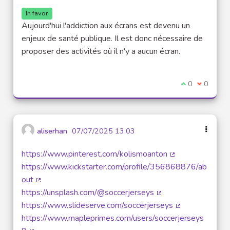
In favor
Aujourd'hui l'addiction aux écrans est devenu un
enjeux de santé publique. Il est donc nécessaire de
proposer des activités où il n'y a aucun écran.
I agree with t
0
I disagre
0
aliserhan
07/07/2025 13:03
https://www.pinterest.com/kolismoanton
(External link)
https://www.kickstarter.com/profile/356868876/ab
out
(External link)
https://unsplash.com/@soccerjerseys
(External link)
https://www.slideserve.com/soccerjerseys
(External link)
https://www.mapleprimes.com/users/soccerjerseys