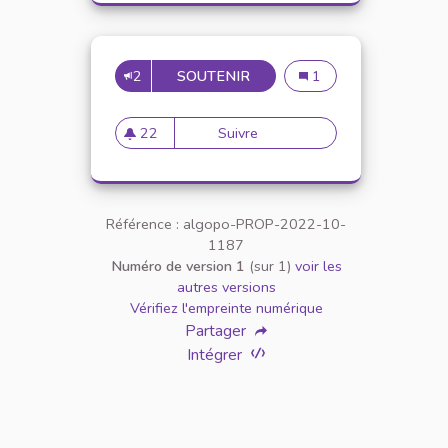
2
SOUTENIR
METTRE EN PLACE UNE CO
Mettre en place une co
1
22
Suivre
Mettre en place une conventio
22 abonnés
Référence : algopo-PROP-2022-10-
1187
Numéro de version 1
(sur 1)
voir les
autres versions
Vérifiez l'empreinte numérique
Partager
Intégrer