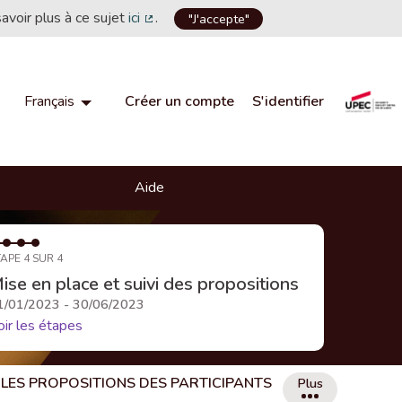
savoir plus à ce sujet
ici
.
"J'accepte"
(Lien externe)
Créer un compte
S'identifier
Français
Choisir la langue
Choose language
Aide
APE 4 SUR 4
ise en place et suivi des propositions
1/01/2023 - 30/06/2023
oir les étapes
LES PROPOSITIONS DES PARTICIPANTS
Plus