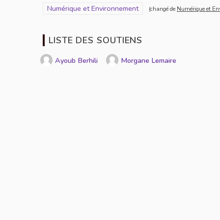
Filtrer les résultats pour le secteur : Numérique et En
Numérique et Environnement
(changé de
Numérique et En
LISTE DES SOUTIENS
Ayoub Berhili
Morgane Lemaire