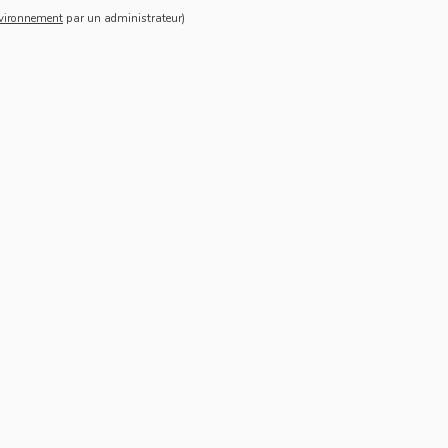
vironnement
vironnement
par un administrateur)