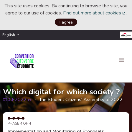
This site uses cookies. By continuing to browse the site, you
agree to our use of cookies.
Find out more about cookies
.
(Ext
I agree
English
Choisir la langue
Choose language
Which digital for which society ?
#CCE2022
the Student Citizens' Assembly of 2022
(External link)
PHASE 4 OF 4
Implementation and Monitoring of Proposals