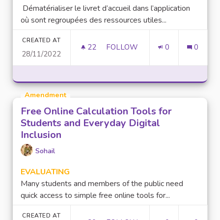
Dématérialiser le livret d’accueil dans l’application
où sont regroupées des ressources utiles...
CREATED AT
22
22 FOLLOWERS
FOLLOW
0
0
28/11/2022
METTRE À JOUR L’APPLICATIO
Amendment
Free Online Calculation Tools for
Students and Everyday Digital
Inclusion
Sohail
EVALUATING
Many students and members of the public need
quick access to simple free online tools for...
CREATED AT