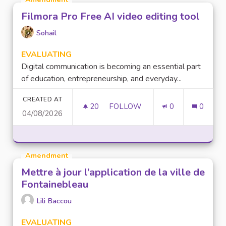
Filmora Pro Free AI video editing tool
Sohail
EVALUATING
Digital communication is becoming an essential part
of education, entrepreneurship, and everyday...
CREATED AT
20
20 FOLLOWERS
FOLLOW
0
0
04/08/2026
FILMORA PRO FREE AI VIDEO 
Amendment
Mettre à jour l’application de la ville de
Fontainebleau
Lili Baccou
EVALUATING