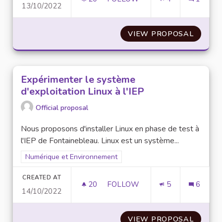
13/10/2022
METTRE À JOUR L’APPLICATIO
VIEW PROPOSAL
METTRE
Expérimenter le système
d'exploitation Linux à l'IEP
Official proposal
Nous proposons d'installer Linux en phase de test à
l'IEP de Fontainebleau. Linux est un système...
Filter results for scope: Numérique et Environnement
Numérique et Environnement
CREATED AT
20
20 FOLLOWERS
FOLLOW
5
6
14/10/2022
EXPÉRIMENTER LE SYSTÈME D'E
VIEW PROPOSAL
EXPÉRI