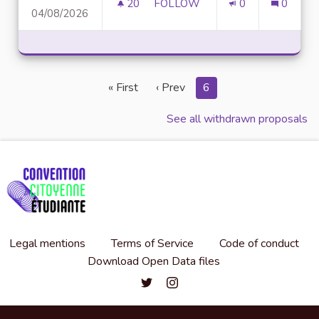
20
20 FOLLOWERS
FOLLOW
0
0
04/08/2026
FREE ONLINE CALCULATION T
« First
‹ Prev
6
See all withdrawn proposals
Legal mentions
Terms of Service
Code of conduct
Download Open Data files
Convention citoyenne étudiante de l'
Convention citoyenne étudiante 