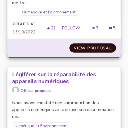
mettre...
Filter results for scope: Numérique et Environnement
Numérique et Environnement
Filter results for category:
CREATED AT
21
21 FOLLOWERS
FOLLOW
7
5
13/10/2022
ATELIERS ET COURS POUR LES
VIEW PROPOSAL
ATELIE
Légiférer sur la réparabilité des
appareils numériques
Official proposal
Nous avons constaté une surproduction des
appareils numériques ainsi qu’une surconsommation
de...
Filter results for scope: Numérique et Environnement
Numérique et Environnement