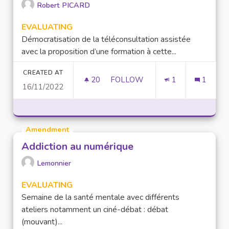
Robert PICARD
EVALUATING
Démocratisation de la téléconsultation assistée
avec la proposition d’une formation à cette...
CREATED AT
20
20 FOLLOWERS
FOLLOW
1
1
16/11/2022
DÉVELOPPEMENT DE LA TÉLÉ
Amendment
Addiction au numérique
Lemonnier
EVALUATING
Semaine de la santé mentale avec différents
ateliers notamment un ciné-débat : débat
(mouvant)...