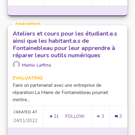
Amendment
Ateliers et cours pour les étudiant.e.s
ainsi que les habitant.e.s de
Fontainebleau pour leur apprendre à
réparer leurs outils numériques
Mathis Laffitte
EVALUATING
Faire un partenariat avec une entreprise de
réparation.La Mairie de Fontainebleau pourrait
mettre...
CREATED AT
21
21 FOLLOWERS
FOLLOW
3
3
24/11/2022
ATELIERS ET COURS POUR LES