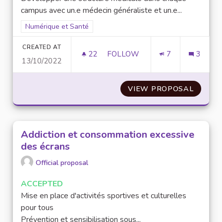
campus avec un.e médecin généraliste et un.e...
Filter results for scope: Numérique et Santé
Numérique et Santé
CREATED AT
22
22 FOLLOWERS
FOLLOW
7
3
13/10/2022
DÉVELOPPEMENT D'UNE STRU
VIEW PROPOSAL
DÉVEL
Addiction et consommation excessive
des écrans
Official proposal
ACCEPTED
Mise en place d'activités sportives et culturelles
pour tous
Prévention et sensibilisation sous...