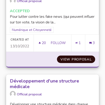
Official proposal
ACCEPTED
Pour lutter contre les fake news (qui peuvent influer
sur ton vote, ta vision de la...
Filter results for scope: Numérique et Citoyenneté
Numérique et Citoyenneté
CREATED AT
20
20 FOLLOWERS
FOLLOW
1
3
13/10/2022
LABELLISATION DE FIABILITÉ
VIEW PROPOSAL
LABELL
Développement d'une structure
médicale
Official proposal
Développer une structure médicale dans chaque