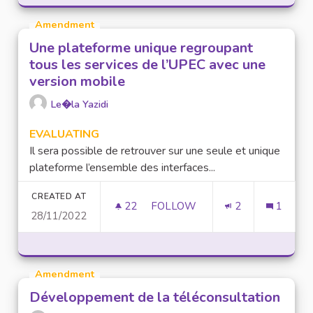
Amendment
Une plateforme unique regroupant
tous les services de l’UPEC avec une
version mobile
Le�la Yazidi
EVALUATING
Il sera possible de retrouver sur une seule et unique
plateforme l’ensemble des interfaces...
CREATED AT
22
22 FOLLOWERS
FOLLOW
2
1
28/11/2022
UNE PLATEFORME UNIQUE REG
Amendment
Développement de la téléconsultation