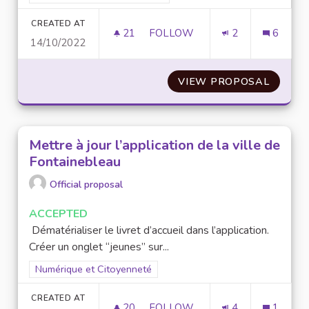
CREATED AT
21
21 FOLLOWERS
FOLLOW
2
6
14/10/2022
LÉGIFÉRER SUR LA RÉPARABI
VIEW PROPOSAL
LÉGIFÉ
Mettre à jour l’application de la ville de
Fontainebleau
Official proposal
ACCEPTED
Dématérialiser le livret d’accueil dans l’application.
Créer un onglet “jeunes” sur...
Filter results for scope: Numérique et Citoyenneté
Numérique et Citoyenneté
CREATED AT
20
20 FOLLOWERS
FOLLOW
4
1