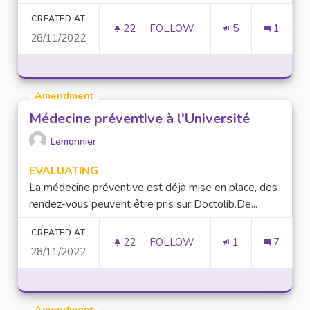
CREATED AT
22
22 FOLLOWERS
FOLLOW
5
1
28/11/2022
ADDICTION AU NUMÉRIQUE
Amendment
Médecine préventive à l'Université
Lemonnier
EVALUATING
La médecine préventive est déjà mise en place, des
rendez-vous peuvent être pris sur Doctolib.De...
CREATED AT
22
22 FOLLOWERS
FOLLOW
1
7
28/11/2022
MÉDECINE PRÉVENTIVE À L'UN
Amendment