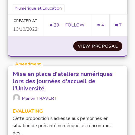
Filter results for scope: Numérique et Éducation
Numérique et Éducation
CREATED AT
20
20 FOLLOWERS
FOLLOW
4
7
13/10/2022
ADDICTION ET CONSOMMATIO
VIEW PROPOSAL
ADDIC
Amendment
Mise en place d'ateliers numériques
lors des journées d'accueil de
l'Université
Manon TRAVERT
EVALUATING
Cette proposition s’adresse aux personnes en
situation de précarité numérique, et rencontrant
des...