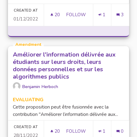
CREATED AT
20
20 FOLLOWERS
FOLLOW
1
3
01/12/2022
MISE EN PLACE D'ATELIERS N
Amendment
Améliorer l'information délivrée aux
étudiants sur leurs droits, leurs
données personnelles et sur les
algorithmes publics
Benjamin Herboch
EVALUATING
Cette proposition peut être fusionnée avec la
contribution "Améliorer l’information délivrée aux...
CREATED AT
20
20 FOLLOWERS
FOLLOW
1
0
28/11/2022
AMÉLIORER L'INFORMATION D