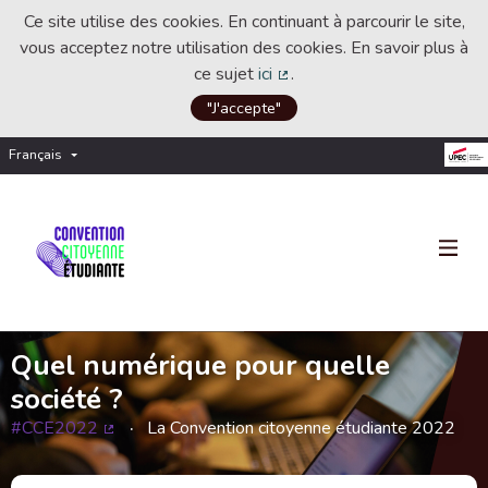
Ce site utilise des cookies. En continuant à parcourir le site,
vous acceptez notre utilisation des cookies. En savoir plus à
ce sujet
ici
.
(Lien externe)
"J'accepte"
Français
Choisir la langue
Choose language
Quel numérique pour quelle
société ?
#CCE2022
La Convention citoyenne étudiante 2022
(Lien externe)