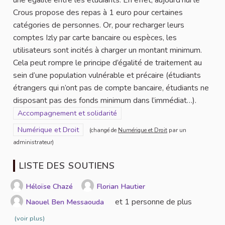
Crous propose des repas à 1 euro pour certaines
catégories de personnes. Or, pour recharger leurs
comptes Izly par carte bancaire ou espèces, les
utilisateurs sont incités à charger un montant minimum.
Cela peut rompre le principe d’égalité de traitement au
sein d’une population vulnérable et précaire (étudiants
étrangers qui n’ont pas de compte bancaire, étudiants ne
disposant pas des fonds minimum dans l’immédiat…).
Filtrer les résultats de la catégorie : Accompagnement et solidar
Accompagnement et solidarité
Filtrer les résultats pour le secteur : Numérique et Droit
Numérique et Droit
(changé de
Numérique et Droit
par un
administrateur)
LISTE DES SOUTIENS
Héloïse Chazé
Florian Hautier
et 1 personne de plus
Naouel Ben Messaouda
(voir plus)