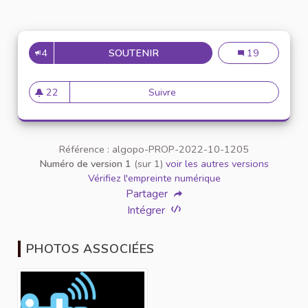
4
SOUTENIR
AUTORISER LE PAIEMENT EN 
Autoriser le pa
19
22
Suivre
Autoriser le paiement en espè
22 abonnés
Référence : algopo-PROP-2022-10-1205
Numéro de version 1
(sur 1)
voir les autres versions
Vérifiez l'empreinte numérique
Partager
Intégrer
PHOTOS ASSOCIÉES