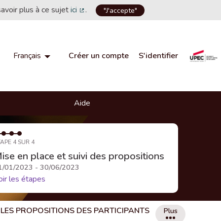
savoir plus à ce sujet
ici
.
"J'accepte"
(Lien externe)
Créer un compte
S'identifier
Français
Choisir la langue
Choose language
Aide
APE 4 SUR 4
ise en place et suivi des propositions
1/01/2023 - 30/06/2023
oir les étapes
LES PROPOSITIONS DES PARTICIPANTS
Plus