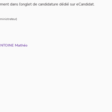
ent dans l’onglet de candidature dédié sur eCandidat.
t information
t
ministrateur)
NTOINE Mathéo