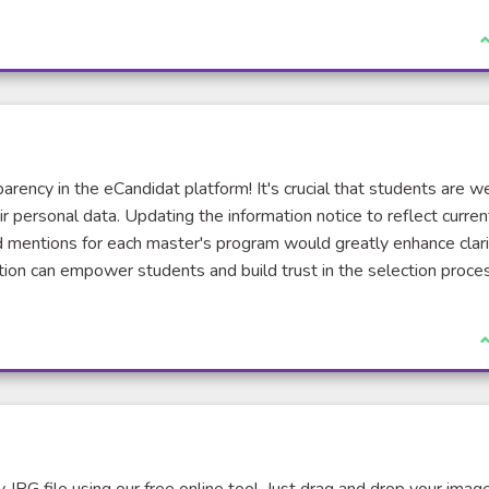
J
arency in the eCandidat platform! It's crucial that students are we
ir personal data. Updating the information notice to reflect curren
d mentions for each master's program would greatly enhance clar
tion can empower students and build trust in the selection proce
J