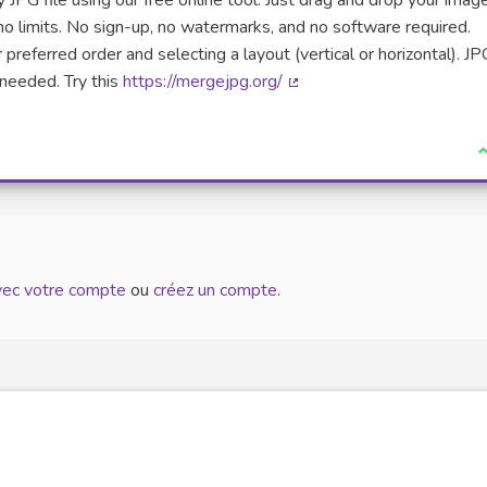
 JPG file using our free online tool. Just drag and drop your imag
no limits. No sign-up, no watermarks, and no software required.
referred order and selecting a layout (vertical or horizontal). JP
 needed. Try this
https://mergejpg.org/
(Lien externe)
J
avec votre compte
ou
créez un compte
.