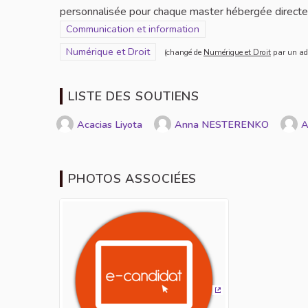
personnalisée pour chaque master hébergée directem
Filtrer les résultats de la catégorie : Communication e
Communication et information
Filtrer les résultats pour le secteur : Numérique et Droi
Numérique et Droit
(changé de
Numérique et Droit
par un ad
LISTE DES SOUTIENS
Acacias Liyota
Anna NESTERENKO
A
PHOTOS ASSOCIÉES
(Lien externe)