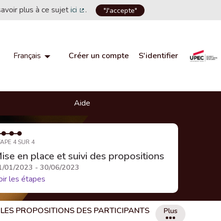
savoir plus à ce sujet
ici
.
"J'accepte"
(Lien externe)
Créer un compte
S'identifier
Français
Choisir la langue
Choose language
Aide
APE 4 SUR 4
ise en place et suivi des propositions
1/01/2023 - 30/06/2023
oir les étapes
LES PROPOSITIONS DES PARTICIPANTS
Plus