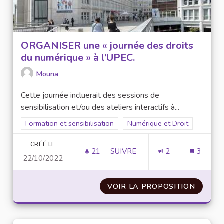
ORGANISER une « journée des droits
du numérique » à l’UPEC.
Mouna
Cette journée incluerait des sessions de
sensibilisation et/ou des ateliers interactifs à...
Filtrer les résultats de la catégorie : Formation et sensibilisat
Formation et sensibilisation
Filtrer les résultats pour le s
Numérique et Droit
CRÉÉ LE
21
21 ABONNÉS
SUIVRE
2
3
22/10/2022
ORGANISER UNE « JOU
VOIR LA PROPOSITION
ORGANI