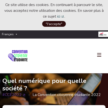
Ce site utilise des cookies. En continuant à parcourir le site,
vous acceptez notre utilisation des cookies. En savoir plus à
ce sujet
ici
.
(Lien externe)
"J'accepte"
Français
Choisir la langue
Choose language
Quel numérique pour quelle
société ?
#CCE2022
La Convention citoyenne étudiante 2022
(Lien externe)