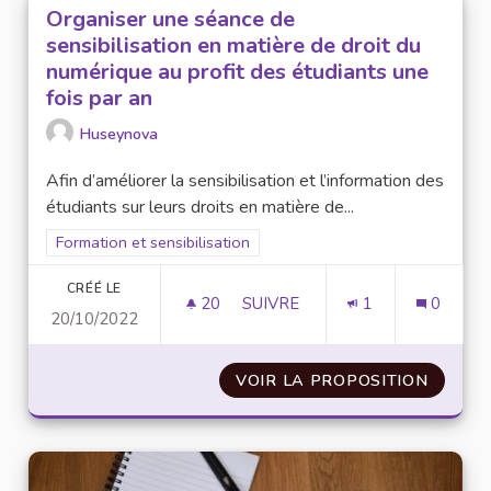
Organiser une séance de
sensibilisation en matière de droit du
numérique au profit des étudiants une
fois par an
Huseynova
Afin d’améliorer la sensibilisation et l’information des
étudiants sur leurs droits en matière de...
Filtrer les résultats de la catégorie : Formation et sensibilisat
Formation et sensibilisation
CRÉÉ LE
20
20 ABONNÉS
SUIVRE
1
0
20/10/2022
ORGANISER UNE SÉANCE DE SE
VOIR LA PROPOSITION
ORGANI