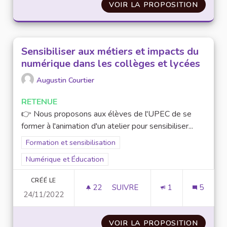
VOIR LA PROPOSITION
MISE E
Sensibiliser aux métiers et impacts du
numérique dans les collèges et lycées
Augustin Courtier
RETENUE
👉 Nous proposons aux élèves de l'UPEC de se
former à l'animation d'un atelier pour sensibiliser...
Filtrer les résultats de la catégorie : Formation et sensibilisat
Formation et sensibilisation
Filtrer les résultats pour le secteur : Numérique et Éducation
Numérique et Éducation
CRÉÉ LE
22
22 ABONNÉS
SUIVRE
1
5
24/11/2022
SENSIBILISER AUX MÉTIERS E
VOIR LA PROPOSITION
SENSIB