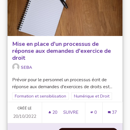
Mise en place d'un processus de
réponse aux demandes d'exercice de
droit
SEBA
Prévoir pour le personnel un processus écrit de
réponse aux demandes d'exercices de droits est...
Filtrer les résultats de la catégorie : Formation et sensibilisat
Formation et sensibilisation
Filtrer les résultats pour le s
Numérique et Droit
CRÉÉ LE
20
20 ABONNÉS
SUIVRE
0
37
20/10/2022
MISE EN PLACE D'UN PROCESS