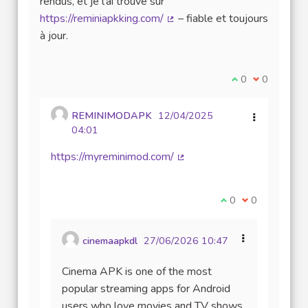
rendus, et je l’ai trouvé sur
https://reminiapkking.com/
– fiable et toujours
(Lien externe)
à jour.
Je suis d'accord
0
Je ne suis 
0
REMINIMODAPK
12/04/2025
04:01
https://myreminimod.com/
(Lien externe)
Je suis d'accord av
0
Je ne suis pas
0
cinemaapkdl
27/06/2026 10:47
Cinema APK is one of the most
popular streaming apps for Android
users who love movies and TV shows.