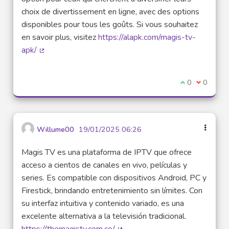
choix de divertissement en ligne, avec des options
disponibles pour tous les goûts. Si vous souhaitez
en savoir plus, visitez
https://alapk.com/magis-tv-
apk/
(Lien externe)
Je suis d'acco
0
Je ne sui
0
Willume00
19/01/2025 06:26
Magis TV es una plataforma de IPTV que ofrece
acceso a cientos de canales en vivo, películas y
series. Es compatible con dispositivos Android, PC y
Firestick, brindando entretenimiento sin límites. Con
su interfaz intuitiva y contenido variado, es una
excelente alternativa a la televisión tradicional.
https://themagistv.com.co/