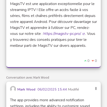
MagisTV est une application exceptionnelle pour le
streaming IPTV ! Elle offre un accès facile à vos
séries, films et chaînes préférés directement depuis
votre appareil Android. Pour découvrir davantage sur
MagisTV et apprendre à l'utiliser sur PC, rendez-
vous sur notre site :
https://magistv-pc.pro/
. Vous
(Lien externe)
y trouverez des conseils pratiques pour tirer le
meilleur parti de MagisTV sur divers appareils.
Je suis d'acco
0
Je ne sui
0
Conversation avec Mark Wood
Mark Wood
06/02/2025 15:44
Modifié
The app provides more advanced notification
settings, including the ability to customize sound