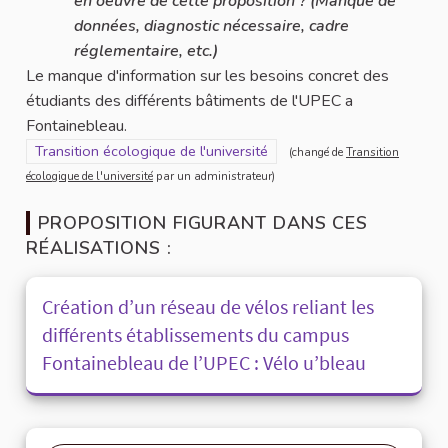
en oeuvre de cette proposition ? (Manque de
données, diagnostic nécessaire, cadre
réglementaire, etc.)
Le manque d'information sur les besoins concret des
étudiants des différents bâtiments de l'UPEC a
Fontainebleau.
Filtrer les résultats pour le secteur : Transition écologique de l'u
Transition écologique de l'université
(changé de
Transition
écologique de l'université
par un administrateur)
PROPOSITION FIGURANT DANS CES
RÉALISATIONS :
Création d’un réseau de vélos reliant les
différents établissements du campus
Fontainebleau de l’UPEC : Vélo u’bleau