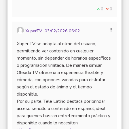
Je suis d'accord
0
Je ne suis 
0
XuperTV
03/02/2026 06:02
Xuper TV se adapta al ritmo del usuario,
permitiendo ver contenido en cualquier
momento, sin depender de horarios específicos
o programación limitada. De manera similar,
Oleada TV ofrece una experiencia flexible y
cómoda, con opciones variadas para disfrutar
según el estado de ánimo y el tiempo
disponible.
Por su parte, Tele Latino destaca por brindar
acceso sencillo a contenido en español, ideal
para quienes buscan entretenimiento práctico y
disponible cuando lo necesiten.