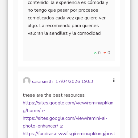
contenido, la experiencia es cómoda y
no tengo que pasar por procesos
complicados cada vez que quiero ver
algo. La recomiendo para quienes
valoran la sencillez y la comodidad.
Je suis d'accord avec
0
Je ne suis pas d
0
cara smith
17/04/2026 19:53
these are the best resources:
https://sites.google.com/view/reminiapkkin
g/home/
(Lien externe)
https://sites.google.com/view/remini-ai-
photo-enhancer/
(Lien externe)
https://fundraise.wwf.sg/reminiapkking/post