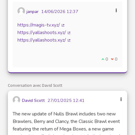
janpar
14/06/2026 12:37
https://magis-tv.xyz/
(Lien externe)
https://yallashoots.xyz/
(Lien externe)
https://yallashoots.xyz/
(Lien externe)
Je suis d'accord
0
Je ne suis 
0
Conversation avec David Scott
David Scott
27/01/2025 12:41
The new update of Nulls Brawl includes two new
Brawlers, Berry and Clancy, the Classic Brawl event
featuring the return of Mega Boxes, a new game