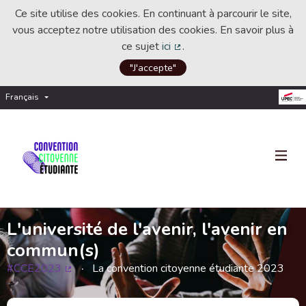
Ce site utilise des cookies. En continuant à parcourir le site,
vous acceptez notre utilisation des cookies. En savoir plus à
ce sujet
ici
.
(Lien externe)
"J'accepte"
Français
Choisir la langue
Choose language
L'université de l'avenir, l'avenir en
commun(s)
#CCE2023
La convention citoyenne étudiante 2023
(Lien externe)