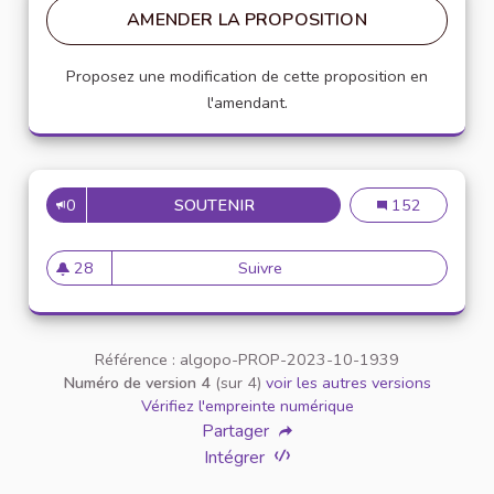
AMENDER LA PROPOSITION
Proposez une modification de cette proposition en
l'amendant.
0
SOUTENIR
CRÉATION D'UN RÉSEAU DE VÉ
Création d'un ré
152
28
Suivre
Création d'un réseau de vélo 
28 abonnés
Référence : algopo-PROP-2023-10-1939
Numéro de version 4
(sur 4)
voir les autres versions
Vérifiez l'empreinte numérique
Partager
Intégrer