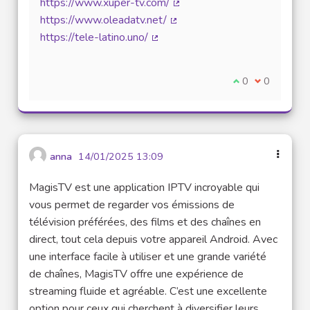
https://www.xuper-tv.com/
(Lien externe)
https://www.oleadatv.net/
(Lien externe)
https://tele-latino.uno/
(Lien externe)
Je suis d'accord
0
Je ne suis 
0
anna
14/01/2025 13:09
MagisTV est une application IPTV incroyable qui
vous permet de regarder vos émissions de
télévision préférées, des films et des chaînes en
direct, tout cela depuis votre appareil Android. Avec
une interface facile à utiliser et une grande variété
de chaînes, MagisTV offre une expérience de
streaming fluide et agréable. C’est une excellente
option pour ceux qui cherchent à diversifier leurs