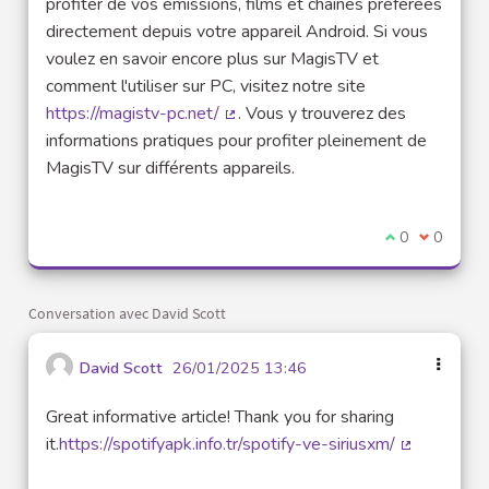
profiter de vos émissions, films et chaînes préférées
directement depuis votre appareil Android. Si vous
voulez en savoir encore plus sur MagisTV et
comment l'utiliser sur PC, visitez notre site
https://magistv-pc.net/
. Vous y trouverez des
(Lien externe)
informations pratiques pour profiter pleinement de
MagisTV sur différents appareils.
Je suis d'acco
0
Je ne sui
0
Conversation avec David Scott
David Scott
26/01/2025 13:46
Great informative article! Thank you for sharing
it.
https://spotifyapk.info.tr/spotify-ve-siriusxm/
(Lien exter