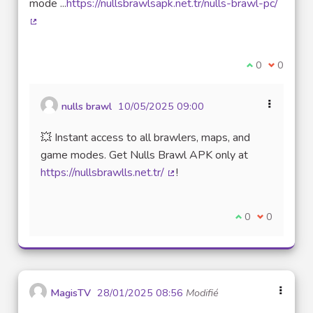
mode ...
https://nullsbrawlsapk.net.tr/nulls-brawl-pc/
(Lien externe)
Je suis d'acco
0
Je ne sui
0
nulls brawl
10/05/2025 09:00
💥 Instant access to all brawlers, maps, and
game modes. Get Nulls Brawl APK only at
https://nullsbrawlls.net.tr/
!
(Lien externe)
Je suis d'accord
0
Je ne suis 
0
MagisTV
28/01/2025 08:56
Modifié