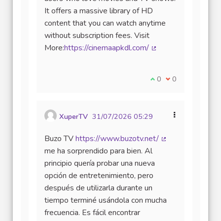
It offers a massive library of HD
content that you can watch anytime
without subscription fees. Visit
More:
https://cinemaapkdl.com/
(Lien externe)
Je suis d'accord avec
0
Je ne suis pas d
0
XuperTV
31/07/2026 05:29
Buzo TV
https://www.buzotv.net/
(Lien externe)
me ha sorprendido para bien. Al
principio quería probar una nueva
opción de entretenimiento, pero
después de utilizarla durante un
tiempo terminé usándola con mucha
frecuencia. Es fácil encontrar