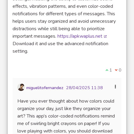
effects, vibration patterns, and even color-coded
notifications for different types of messages. This
helps users stay organized and avoid unnecessary
distractions while still being able to prioritize
important messages.
https://apkwaplus.net
(Lien externe)
Download it and use the advanced notification
setting.
Je suis d'acco
1
Je ne sui
0
miguelitofernandez
28/04/2025 11:38
Have you ever thought about how colors could
organize your day, just like they organize your
art? This app’s color-coded notifications remind
me of swirling bright crayons on paper! If you
love playing with colors, you should download