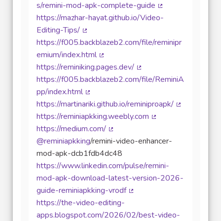
s/remini-mod-apk-complete-guide
(Lien externe)
https://mazhar-hayat.github.io/Video-
Editing-Tips/
(Lien externe)
https://f005.backblazeb2.com/file/reminipr
emium/index.html
(Lien externe)
https://reminiking.pages.dev/
(Lien externe)
https://f005.backblazeb2.com/file/ReminiA
pp/index.html
(Lien externe)
https://martinariki.github.io/reminiproapk/
(Lien externe
https://reminiapkking.weebly.com
(Lien externe)
https://medium.com/
(Lien externe)
@reminiapkking
/remini-video-enhancer-
mod-apk-dcb1fdb4dc48
https://www.linkedin.com/pulse/remini-
mod-apk-download-latest-version-2026-
guide-reminiapkking-vrodf
(Lien externe)
https://the-video-editing-
apps.blogspot.com/2026/02/best-video-