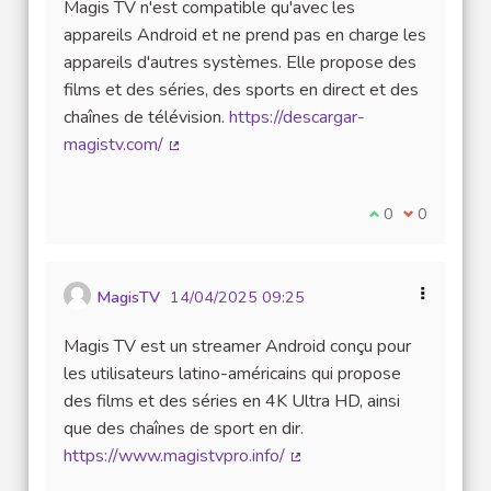
Magis TV n'est compatible qu'avec les
appareils Android et ne prend pas en charge les
appareils d'autres systèmes. Elle propose des
films et des séries, des sports en direct et des
chaînes de télévision.
https://descargar-
magistv.com/
(Lien externe)
Je suis d'accord
0
Je ne suis 
0
MagisTV
14/04/2025 09:25
Magis TV est un streamer Android conçu pour
les utilisateurs latino-américains qui propose
des films et des séries en 4K Ultra HD, ainsi
que des chaînes de sport en dir.
https://www.magistvpro.info/
(Lien externe)