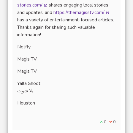
stories.com/
shares engaging local stories
(Lien externe)
and updates, and
https://themagisstv.com/
(Lien externe
has a variety of entertainment-focused articles.
Thanks again for sharing such valuable
information!
Netfly
Magis TV
Magis TV
Yalla Shoot
يلا شوت
Houston
Je suis d'accord
0
Je ne suis 
0