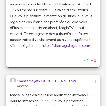
appareils, ce qui facilite son utilisation sur Android,
iOS ou même sur votre PC à l'aide d'émulateurs.
Que vous planifiiez un marathon de films, que vous
regardiez vos émissions préférées ou que vous
diffusiez des sports en direct, MagisTV a tout
couvert. Téléchargez-le dès aujourd'hui et faites
passer votre divertissement au niveau supérieur !
Vérifiez également
https://themagistvgratis.com/
(Lien ex
Je suis d'acco
0
Je ne sui
0
sikandarhayat210
26/01/2025 10:09
Modifié
MagisTV est vraiment une application incroyable
pour le streaming IPTV ! Elle vous permet de