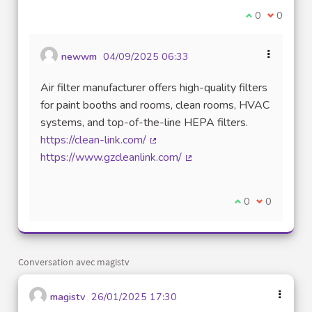
Je suis d'acco
0
Je ne sui
0
newwm
04/09/2025 06:33
Air filter manufacturer offers high-quality filters
for paint booths and rooms, clean rooms, HVAC
systems, and top-of-the-line HEPA filters.
https://clean-link.com/
(Lien externe)
https://www.gzcleanlink.com/
(Lien externe)
Je suis d'accord
0
Je ne suis 
0
Conversation avec magistv
magistv
26/01/2025 17:30