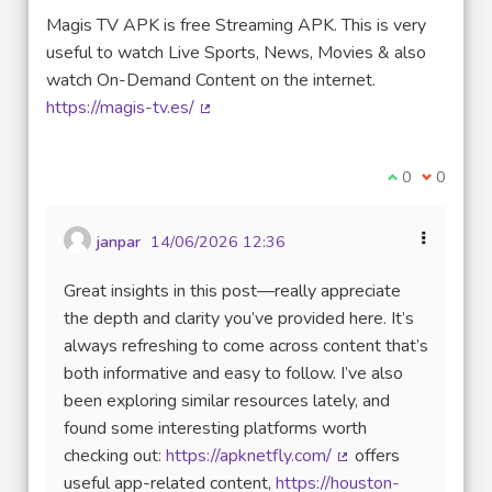
Magis TV APK is free Streaming APK. This is very
useful to watch Live Sports, News, Movies & also
watch On-Demand Content on the internet.
https://magis-tv.es/
(Lien externe)
Je suis d'acco
0
Je ne sui
0
janpar
14/06/2026 12:36
Great insights in this post—really appreciate
the depth and clarity you’ve provided here. It’s
always refreshing to come across content that’s
both informative and easy to follow. I’ve also
been exploring similar resources lately, and
found some interesting platforms worth
checking out:
https://apknetfly.com/
offers
(Lien externe)
useful app-related content,
https://houston-