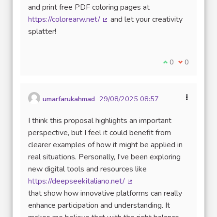
and print free PDF coloring pages at
https://colorearw.net/
and let your creativity
(Lien externe)
splatter!
Je suis d'accord
0
Je ne suis 
0
umarfarukahmad
29/08/2025 08:57
I think this proposal highlights an important
perspective, but I feel it could benefit from
clearer examples of how it might be applied in
real situations. Personally, I’ve been exploring
new digital tools and resources like
https://deepseekitaliano.net/
(Lien externe)
that show how innovative platforms can really
enhance participation and understanding. It