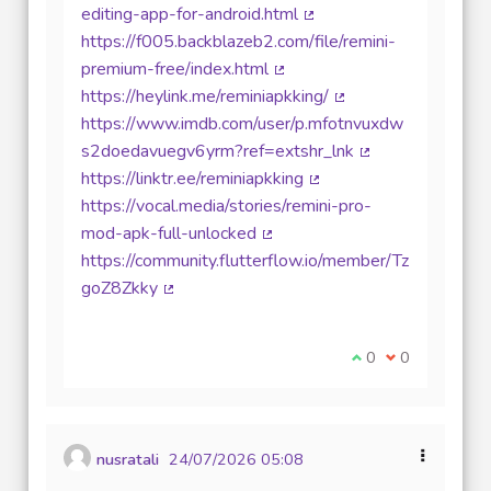
editing-app-for-android.html
(Lien externe)
https://f005.backblazeb2.com/file/remini-
premium-free/index.html
(Lien externe)
https://heylink.me/reminiapkking/
(Lien externe)
https://www.imdb.com/user/p.mfotnvuxdw
s2doedavuegv6yrm?ref=extshr_lnk
(Lien externe)
https://linktr.ee/reminiapkking
(Lien externe)
https://vocal.media/stories/remini-pro-
mod-apk-full-unlocked
(Lien externe)
https://community.flutterflow.io/member/Tz
goZ8Zkky
(Lien externe)
Je suis d'accord av
0
Je ne suis pas
0
nusratali
24/07/2026 05:08