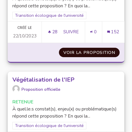
répond cette proposition ? En quoi la...
Filtrer les résultats pour le secteur : Transition écologique de 
Transition écologique de l'université
CRÉÉ LE
28
28 ABONNÉS
SUIVRE
0
152
22/10/2023
CRÉATION D'UN RÉSEAU DE VÉL
VOIR LA PROPOSITION
CRÉATI
Végétalisation de l'IEP
Proposition officielle
RETENUE
À quel.le.s constat(s), enjeu(x) ou problématique(s)
répond cette proposition ? En quoi la...
Filtrer les résultats pour le secteur : Transition écologique de 
Transition écologique de l'université