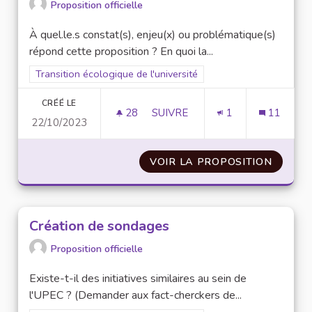
Proposition officielle
À quel.le.s constat(s), enjeu(x) ou problématique(s)
répond cette proposition ? En quoi la...
Filtrer les résultats pour le secteur : Transition écologique de 
Transition écologique de l'université
CRÉÉ LE
28
28 ABONNÉS
SUIVRE
1
11
22/10/2023
GÉNÉRALISATION DES ÉCODÉLÉ
VOIR LA PROPOSITION
GÉNÉRA
Création de sondages
Proposition officielle
Existe-t-il des initiatives similaires au sein de
l'UPEC ? (Demander aux fact-cherckers de...