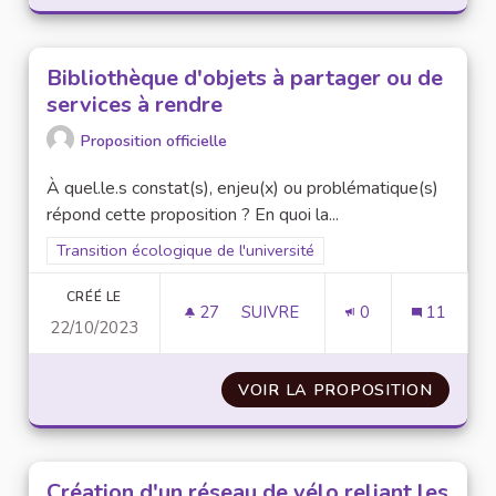
Bibliothèque d'objets à partager ou de
services à rendre
Proposition officielle
À quel.le.s constat(s), enjeu(x) ou problématique(s)
répond cette proposition ? En quoi la...
Filtrer les résultats pour le secteur : Transition écologique de 
Transition écologique de l'université
CRÉÉ LE
27
27 ABONNÉS
SUIVRE
0
11
22/10/2023
BIBLIOTHÈQUE D'OBJETS À PA
VOIR LA PROPOSITION
BIBLIO
Création d'un réseau de vélo reliant les