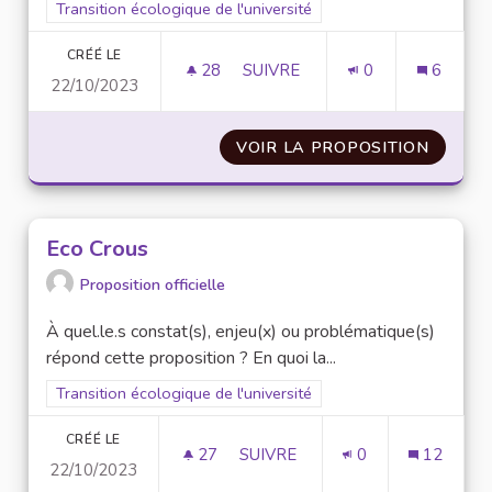
Filtrer les résultats pour le secteur : Transition écologique de 
Transition écologique de l'université
CRÉÉ LE
28
28 ABONNÉS
SUIVRE
0
6
22/10/2023
CRÉATION DE SONDAGES
VOIR LA PROPOSITION
CRÉAT
Eco Crous
Proposition officielle
À quel.le.s constat(s), enjeu(x) ou problématique(s)
répond cette proposition ? En quoi la...
Filtrer les résultats pour le secteur : Transition écologique de 
Transition écologique de l'université
CRÉÉ LE
27
27 ABONNÉS
SUIVRE
0
12
22/10/2023
ECO CROUS