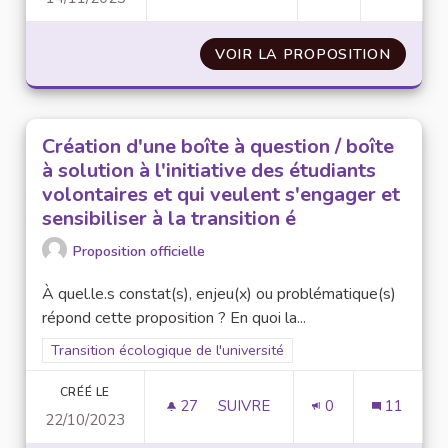
VOIR LA PROPOSITION
LA VÉG
Création d'une boîte à question / boîte
à solution à l'initiative des étudiants
volontaires et qui veulent s'engager et
sensibiliser à la transition é
Proposition officielle
À quel.le.s constat(s), enjeu(x) ou problématique(s)
répond cette proposition ? En quoi la...
Filtrer les résultats pour le secteur : Transition écologique de 
Transition écologique de l'université
CRÉÉ LE
27
27 ABONNÉS
SUIVRE
0
11
22/10/2023
CRÉATION D'UNE BOÎTE À QUEST