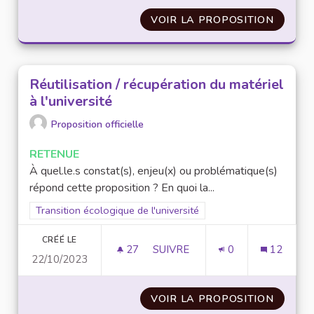
VOIR LA PROPOSITION
CRÉATI
Réutilisation / récupération du matériel
à l'université
Proposition officielle
RETENUE
À quel.le.s constat(s), enjeu(x) ou problématique(s)
répond cette proposition ? En quoi la...
Filtrer les résultats pour le secteur : Transition écologique de 
Transition écologique de l'université
CRÉÉ LE
27
27 ABONNÉS
SUIVRE
0
12
22/10/2023
RÉUTILISATION / RÉCUPÉRATIO
VOIR LA PROPOSITION
RÉUTIL