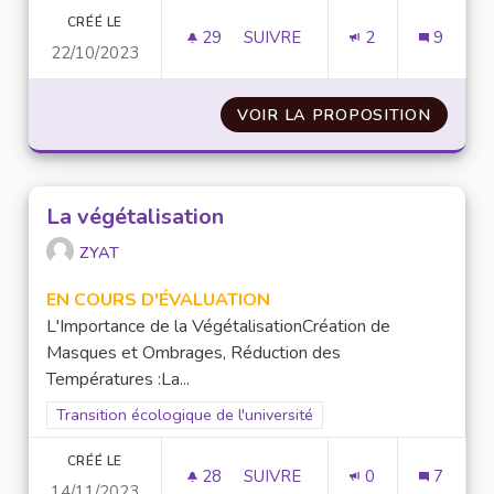
CRÉÉ LE
29
29 ABONNÉS
SUIVRE
2
9
22/10/2023
VÉGÉTALISATION DE L'IEP
VOIR LA PROPOSITION
VÉGÉTA
La végétalisation
ZYAT
EN COURS D'ÉVALUATION
L'Importance de la VégétalisationCréation de
Masques et Ombrages, Réduction des
Températures :La...
Filtrer les résultats pour le secteur : Transition écologique de 
Transition écologique de l'université
CRÉÉ LE
28
28 ABONNÉS
SUIVRE
0
7
14/11/2023
LA VÉGÉTALISATION