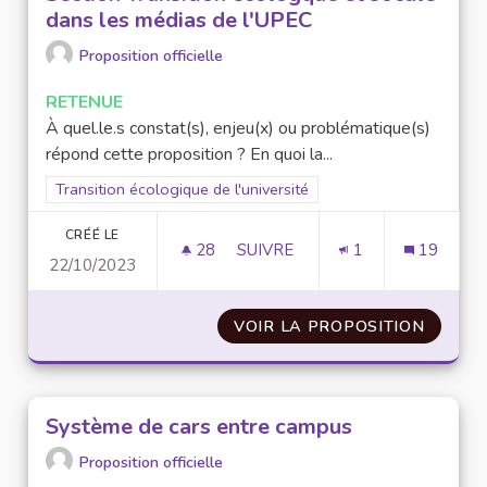
dans les médias de l'UPEC
Proposition officielle
RETENUE
À quel.le.s constat(s), enjeu(x) ou problématique(s)
répond cette proposition ? En quoi la...
Filtrer les résultats pour le secteur : Transition écologique de 
Transition écologique de l'université
CRÉÉ LE
28
28 ABONNÉS
SUIVRE
1
19
22/10/2023
SECTION TRANSITION ÉCOLOGQ
VOIR LA PROPOSITION
SECTIO
Système de cars entre campus
Proposition officielle