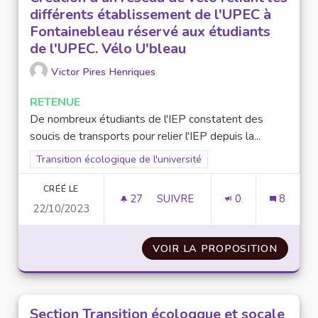
différents établissement de l'UPEC à
Fontainebleau réservé aux étudiants
de l'UPEC. Vélo U'bleau
Victor Pires Henriques
RETENUE
De nombreux étudiants de l'IEP constatent des
soucis de transports pour relier l'IEP depuis la...
Filtrer les résultats pour le secteur : Transition écologique de 
Transition écologique de l'université
CRÉÉ LE
27
27 ABONNÉS
SUIVRE
0
8
22/10/2023
CRÉATION D'UN RÉSEAU DE VÉ
VOIR LA PROPOSITION
CRÉATI
Section Transition écologque et socale