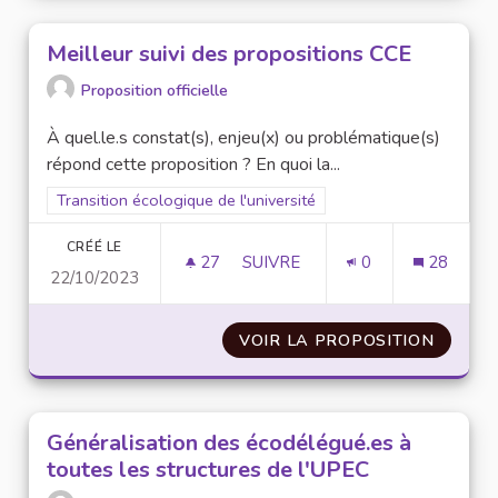
Meilleur suivi des propositions CCE
Proposition officielle
À quel.le.s constat(s), enjeu(x) ou problématique(s)
répond cette proposition ? En quoi la...
Filtrer les résultats pour le secteur : Transition écologique de 
Transition écologique de l'université
CRÉÉ LE
27
27 ABONNÉS
SUIVRE
0
28
22/10/2023
MEILLEUR SUIVI DES PROPOSIT
VOIR LA PROPOSITION
MEILLE
Généralisation des écodélégué.es à
toutes les structures de l'UPEC