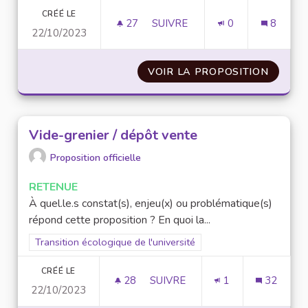
CRÉÉ LE
27
27 ABONNÉS
SUIVRE
0
8
22/10/2023
LUMIÈRES AUTOMATIQUES À L'
VOIR LA PROPOSITION
LUMIÈR
Vide-grenier / dépôt vente
Proposition officielle
RETENUE
À quel.le.s constat(s), enjeu(x) ou problématique(s)
répond cette proposition ? En quoi la...
Filtrer les résultats pour le secteur : Transition écologique de 
Transition écologique de l'université
CRÉÉ LE
28
28 ABONNÉS
SUIVRE
1
32
22/10/2023
VIDE-GRENIER / DÉPÔT VENTE