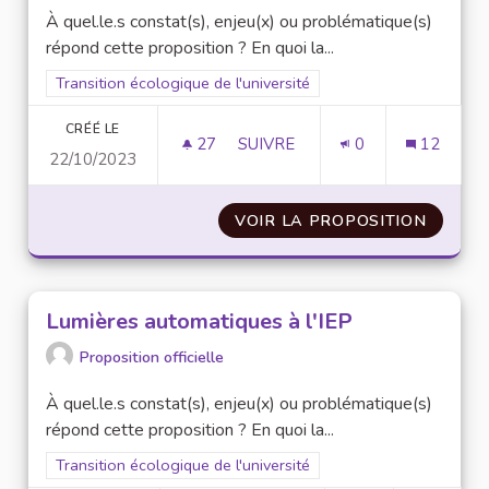
À quel.le.s constat(s), enjeu(x) ou problématique(s)
répond cette proposition ? En quoi la...
Filtrer les résultats pour le secteur : Transition écologique de 
Transition écologique de l'université
CRÉÉ LE
27
27 ABONNÉS
SUIVRE
0
12
22/10/2023
SYSTÈME DE CARS ENTRE CAM
VOIR LA PROPOSITION
SYSTÈ
Lumières automatiques à l'IEP
Proposition officielle
À quel.le.s constat(s), enjeu(x) ou problématique(s)
répond cette proposition ? En quoi la...
Filtrer les résultats pour le secteur : Transition écologique de 
Transition écologique de l'université