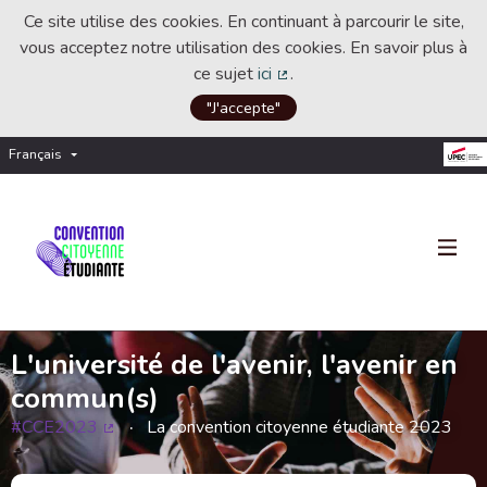
Ce site utilise des cookies. En continuant à parcourir le site,
vous acceptez notre utilisation des cookies. En savoir plus à
ce sujet
ici
.
(Lien externe)
"J'accepte"
Français
Choisir la langue
Choose language
L'université de l'avenir, l'avenir en
commun(s)
#CCE2023
La convention citoyenne étudiante 2023
(Lien externe)