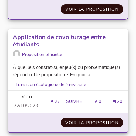
VOIR LA PROPOSITION
VIDE-G
Application de covoiturage entre
étudiants
Proposition officielle
À quel.le.s constat(s), enjeu(x) ou problématique(s)
répond cette proposition ? En quoi la...
Filtrer les résultats pour le secteur : Transition écologique de 
Transition écologique de l'université
CRÉÉ LE
27
27 ABONNÉS
SUIVRE
0
20
22/10/2023
APPLICATION DE COVOITURAG
VOIR LA PROPOSITION
APPLIC