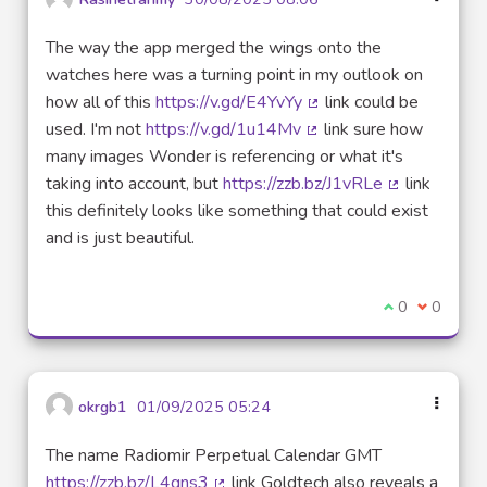
The way the app merged the wings onto the
watches here was a turning point in my outlook on
how all of this
https://v.gd/E4YvYy
link could be
(Lien externe)
used. I'm not
https://v.gd/1u14Mv
link sure how
(Lien externe)
many images Wonder is referencing or what it's
taking into account, but
https://zzb.bz/J1vRLe
link
(Lien externe
this definitely looks like something that could exist
and is just beautiful.
Je suis d'acco
0
Je ne sui
0
okrgb1
01/09/2025 05:24
The name Radiomir Perpetual Calendar GMT
https://zzb.bz/L4qns3
link Goldtech also reveals a