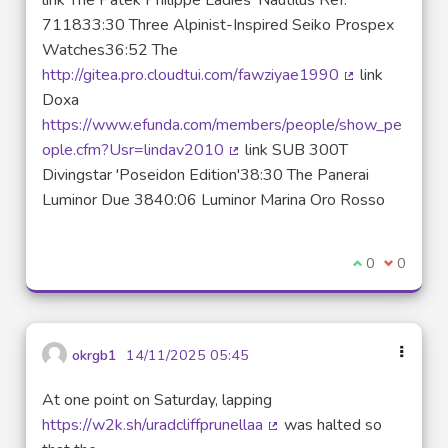
link The Patek Philippe Ladies' Nautilus Ref.
711833:30 Three Alpinist-Inspired Seiko Prospex
Watches36:52 The
http://gitea.pro.cloudtui.com/fawziyae1990
link
(Lien externe)
Doxa
https://www.efunda.com/members/people/show_pe
ople.cfm?Usr=lindav2010
link SUB 300T
(Lien externe)
Divingstar 'Poseidon Edition'38:30 The Panerai
Luminor Due 3840:06 Luminor Marina Oro Rosso
Je suis d'acco
0
Je ne sui
0
okrgb1
14/11/2025 05:45
At one point on Saturday, lapping
https://w2k.sh/uradcliffprunellaa
was halted so
(Lien externe)