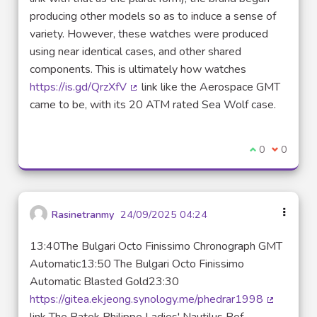
producing other models so as to induce a sense of
variety. However, these watches were produced
using near identical cases, and other shared
components. This is ultimately how watches
https://is.gd/QrzXfV
link like the Aerospace GMT
(Lien externe)
came to be, with its 20 ATM rated Sea Wolf case.
Je suis d'acco
0
Je ne sui
0
Rasinetranmy
24/09/2025 04:24
13:40The Bulgari Octo Finissimo Chronograph GMT
Automatic13:50 The Bulgari Octo Finissimo
Automatic Blasted Gold23:30
https://gitea.ekjeong.synology.me/phedrar1998
(Lien exte