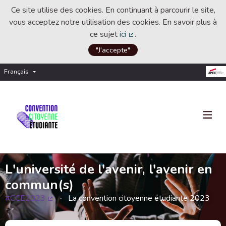
Ce site utilise des cookies. En continuant à parcourir le site,
vous acceptez notre utilisation des cookies. En savoir plus à
ce sujet
ici
.
(Lien externe)
"J'accepte"
Français
Choisir la langue
Choose language
L'université de l'avenir, l'avenir en
commun(s)
#CCE2023
La convention citoyenne étudiante 2023
(Lien externe)