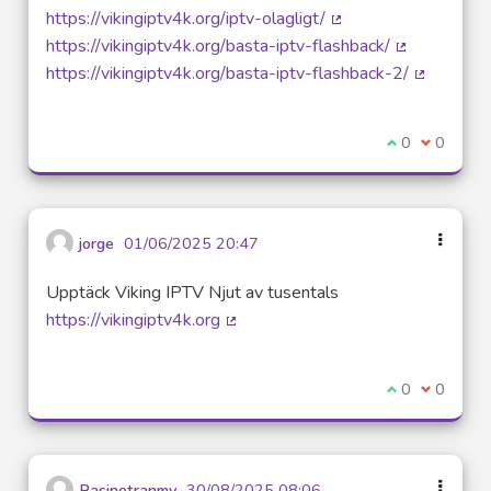
(Lien externe)
https://vikingiptv4k.org/iptv-olagligt/
(Lien externe)
https://vikingiptv4k.org/basta-iptv-flashback/
(Lien extern
https://vikingiptv4k.org/basta-iptv-flashback-2/
(Lien exte
Je suis d'acco
0
Je ne sui
0
jorge
01/06/2025 20:47
Upptäck Viking IPTV Njut av tusentals
https://vikingiptv4k.org
(Lien externe)
Je suis d'acco
0
Je ne sui
0
Rasinetranmy
30/08/2025 08:06