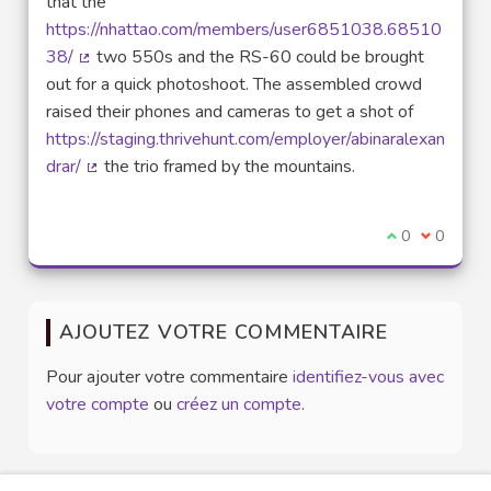
that the
https://nhattao.com/members/user6851038.68510
38/
two 550s and the RS-60 could be brought
(Lien externe)
out for a quick photoshoot. The assembled crowd
raised their phones and cameras to get a shot of
https://staging.thrivehunt.com/employer/abinaralexan
drar/
the trio framed by the mountains.
(Lien externe)
Je suis d'acco
0
Je ne sui
0
AJOUTEZ VOTRE COMMENTAIRE
Pour ajouter votre commentaire
identifiez-vous avec
votre compte
ou
créez un compte
.