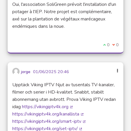
Oui, l'association SoliGreen prévoit l'installation d'un
potager à l'IEP. Notre projet est complémentaire,
axé sur la plantation de végétaux marécageux
endémiques dans la noue.
Je suis d'acco
0
Je ne sui
0
jorge
01/06/2025 20:46
Upptäck Viking IPTV Njut av tusentals TV-kanaler,
filmer och serier i HD-kvalitet. Snabbt, stabilt
abonnemang utan avbrott. Prova Viking IPTV redan
idag
https://vikingiptv4k.org
(Lien externe)
https://vikingiptv4k.org/kanallista
(Lien externe)
https://vikingiptv4k.org/smart-iptv
(Lien externe)
https://vikingiptv4k.org/set-iptv/