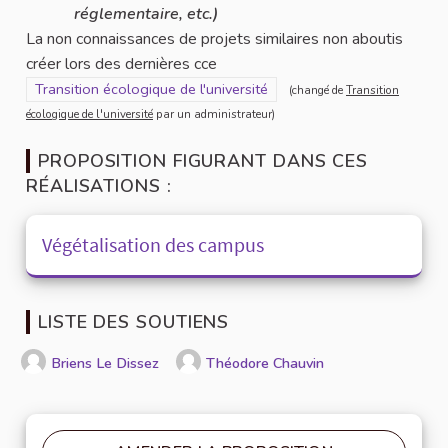
réglementaire, etc.)
La non connaissances de projets similaires non aboutis
créer lors des dernières cce
Filtrer les résultats pour le secteur : Transition écologique de l'u
Transition écologique de l'université
(changé de
Transition
écologique de l'université
par un administrateur)
PROPOSITION FIGURANT DANS CES
RÉALISATIONS :
Végétalisation des campus
LISTE DES SOUTIENS
Briens Le Dissez
Théodore Chauvin