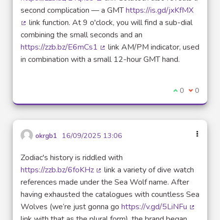
(Lien externe)
second complication — a GMT
https://is.gd/jxKfMX
link function. At 9 o'clock, you will find a sub-dial
(Lien externe)
combining the small seconds and an
https://zzb.bz/E6mCs1
link AM/PM indicator, used
(Lien externe)
in combination with a small 12-hour GMT hand.
Je suis d'acco
0
Je ne sui
0
okrgb1
16/09/2025 13:06
Zodiac's history is riddled with
https://zzb.bz/6foKHz
link a variety of dive watch
(Lien externe)
references made under the Sea Wolf name. After
having exhausted the catalogues with countless Sea
Wolves (we’re just gonna go
https://v.gd/5LiNFu
(Lien ex
link with that as the plural form), the brand began