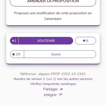
AMENDER LA PROPOSITION
Proposez une modification de cette proposition en
l'amendant.
2
SOUTENIR
VÉGÉTALISATION DE L'IEP
Végétalisation 
9
29
Suivre
Végétalisation de l'IEP
29 abonnés
Référence : algopo-PROP-2023-10-1942
Numéro de version 2
(sur 2)
voir les autres versions
Vérifiez l'empreinte numérique
Partager
Intégrer