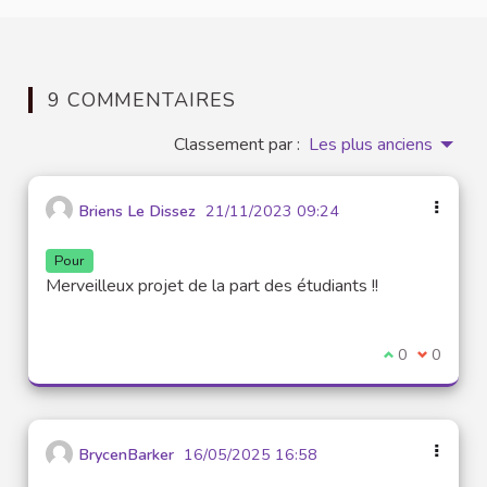
9 COMMENTAIRES
Classement par :
Les plus anciens
Briens Le Dissez
21/11/2023 09:24
Pour
Merveilleux projet de la part des étudiants !!
Je suis d'acco
0
Je ne sui
0
BrycenBarker
16/05/2025 16:58