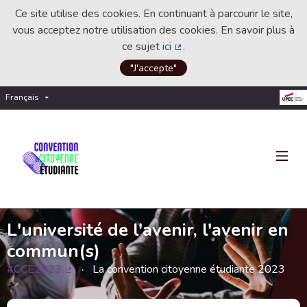
Ce site utilise des cookies. En continuant à parcourir le site,
vous acceptez notre utilisation des cookies. En savoir plus à
ce sujet
ici
.
(Lien externe)
"J'accepte"
Français
Choisir la langue
Choose language
L'université de l'avenir, l'avenir en
commun(s)
#CCE2023
La convention citoyenne étudiante 2023
(Lien externe)