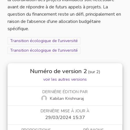
avant de répondre à de futurs appels à projets. La
question du financement reste un défi, principalement en
raison de l'absence d'une allocation budgétaire
spécifique.
Filtrer les résultats de la catégorie : Transition écologique de l'u
Transition écologique de l'université
Filtrer les résultats pour le secteur : Transition écologique de l'u
Transition écologique de l'université
Numéro de version 2
(sur 2)
voir les autres versions
DERNIÈRE ÉDITION PAR
Kabilan Krishnaraj
DERNIÈRE MISE À JOUR À
29/03/2024 15:37