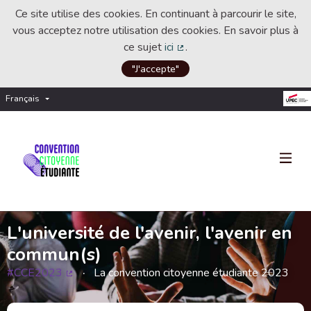
Ce site utilise des cookies. En continuant à parcourir le site,
vous acceptez notre utilisation des cookies. En savoir plus à
ce sujet
ici
.
(Lien externe)
"J'accepte"
Français
Choisir la langue
Choose language
L'université de l'avenir, l'avenir en
commun(s)
#CCE2023
La convention citoyenne étudiante 2023
(Lien externe)