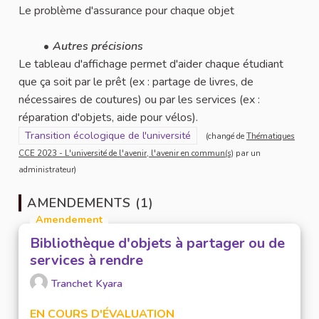
Le problème d'assurance pour chaque objet
Autres précisions
Le tableau d'affichage permet d'aider chaque étudiant
que ça soit par le prêt (ex : partage de livres, de
nécessaires de coutures) ou par les services (ex :
réparation d'objets, aide pour vélos).
Filtrer les résultats pour le secteur : Transition écologique de l'u
Transition écologique de l'université
(changé de
Thématiques
CCE 2023 - L'université de l'avenir, l'avenir en commun(s)
par un
administrateur)
AMENDEMENTS (1)
Amendement
Bibliothèque d'objets à partager ou de
services à rendre
Tranchet Kyara
EN COURS D'ÉVALUATION