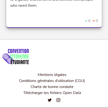
who need them.
Je suis d'acco
0
Je ne sui
0
Mentions légales
Conditions générales d'utilisation (CGU)
Charte de bonne conduite
Télécharger les fichiers Open Data
Convention citoyenne étudiante de l'
Convention citoyenne étudiante 