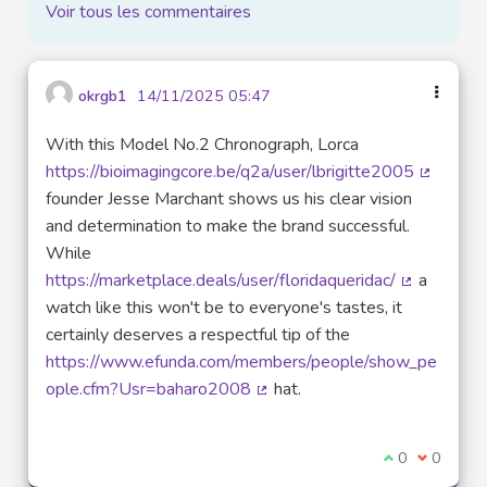
Voir tous les commentaires
okrgb1
14/11/2025 05:47
With this Model No.2 Chronograph, Lorca
https://bioimagingcore.be/q2a/user/lbrigitte2005
(Lien ex
founder Jesse Marchant shows us his clear vision
and determination to make the brand successful.
While
https://marketplace.deals/user/floridaqueridac/
a
(Lien exter
watch like this won't be to everyone's tastes, it
certainly deserves a respectful tip of the
https://www.efunda.com/members/people/show_pe
ople.cfm?Usr=baharo2008
hat.
(Lien externe)
Je suis d'acco
0
Je ne sui
0