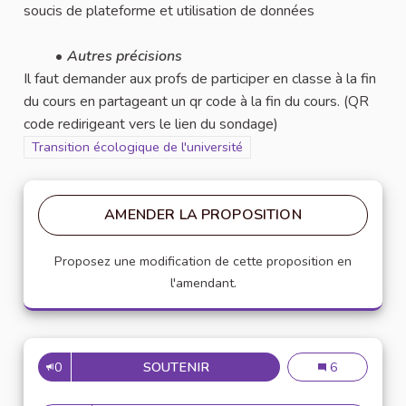
soucis de plateforme et utilisation de données
Autres précisions
Il faut demander aux profs de participer en classe à la fin
du cours en partageant un qr code à la fin du cours. (QR
code redirigeant vers le lien du sondage)
Filtrer les résultats pour le secteur : Transition écologique de l'u
Transition écologique de l'université
AMENDER LA PROPOSITION
Proposez une modification de cette proposition en
l'amendant.
0
SOUTENIR
CRÉATION DE SONDAGES
Création de s
6