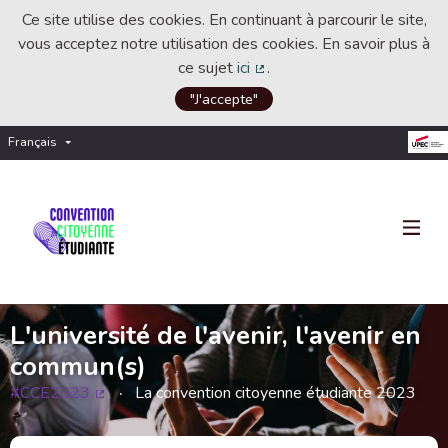
Ce site utilise des cookies. En continuant à parcourir le site,
vous acceptez notre utilisation des cookies. En savoir plus à
ce sujet
ici
.
(Lien externe)
"J'accepte"
Français
Choisir la langue
Choose language
L'université de l'avenir, l'avenir en
commun(s)
#CCE2023
La convention citoyenne étudiante 2023
(Lien externe)